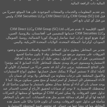
المالية ذات الرافعة المالية.
يتم تقديم المعلومات والخدمات والمنتجات الموجودة على هذا الموقع حصريًا من
قبل CXM Group (SC) Ltd وCXM Direct LLC وCXM Securities LLC، وليس
من قبل أي كيان تابع آخر.
القيود الإقليمية: لا تقدم شركات CXM Group (SC) Ltd وCXM Direct LLC
وCXM Securities LLC خدماتها للمقيمين في: أفغانستان، بيلاروسيا، الصين،
كوبا، هونغ كونغ، إيران، ليبيا، ميانمار (بورما)، كوريا الشمالية، روسيا، الصومال،
السودان، أوكرانيا، المملكة المتحدة، الولايات المتحدة الأمريكية، واليمن.
تحذير من المخاطر: ينطوي تداول العملات الأجنبية والعملات المشفرة وعقود
الفروقات على مستوى مرتفع من المخاطر، وقد لا يكون مناسبًا لجميع
المستثمرين. قبل أن تقرر التداول، ينبغي عليك أن تدرس بعناية أهدافك
الاستثمارية ومستوى خبرتك ومدى تحملك للمخاطر. الأداء السابق لا يُعد مؤشرًا
على النتائج المستقبلية. يرجى تذكر أنك قد تخسر جزءًا من استثمارك الأولي أو
كاملَه؛ لذلك لا تستثمر أموالًا لا يمكنك تحمل خسارتها. تنطوي أنواع الاستثمارات
والأصول المختلفة على درجات متفاوتة من المخاطر، ولا يوجد أي ضمان بأن
الأداء المستقبلي لأي استثمار أو استراتيجية أو منتج معين سيكون مربحًا. كما لا
يوجد ضمان بأن أي أداء أو نشاط مماثل متعلق باستثمار ما سيكون مناسبًا لك أو
لمحفظتك الاستثمارية. لا توجد أي ضمانات لتحقيق الأرباح أو لتجنب الخسائر عند
تداول عقود الفروقات. ولا يمكن لشركة CXM أو موظفيها أو ممثليها أو الشركات
التابعة لها أو أي أطراف مماثلة تقديم مثل هذه الضمانات. أنت تقر بأن المخاطر
متأصلة في تداول عقود الفروقات، ويجب أن تكون قادرًا ماليًا على تحمل هذه
المخاطر وما قد ينشأ عنها من خسائر. قد تنخفض قيمة المحفظة الاستثمارية