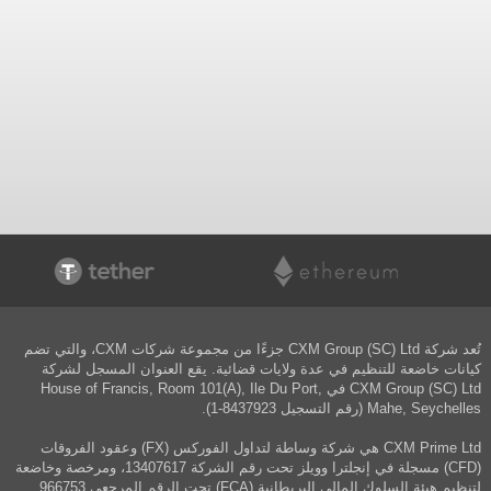
تُعد شركة CXM Group (SC) Ltd جزءًا من مجموعة شركات CXM، والتي تضم
كيانات خاضعة للتنظيم في عدة ولايات قضائية. يقع العنوان المسجل لشركة
CXM Group (SC) Ltd في House of Francis, Room 101(A), Ile Du Port,
Mahe, Seychelles (رقم التسجيل 8437923-1).
CXM Prime Ltd هي شركة وساطة لتداول الفوركس (FX) وعقود الفروقات
(CFD) مسجلة في إنجلترا وويلز تحت رقم الشركة 13407617، ومرخصة وخاضعة
لتنظيم هيئة السلوك المالي البريطانية (FCA) تحت الرقم المرجعي 966753.