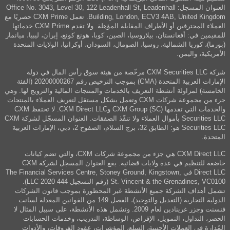
العنوان المسجل: Office No. 3043, Level 30, 122 Leadenhall St, Leadenhall
Building, London, ECV3 4AB, United Kingdom. تعمل CXM Prime حصريًا مع
العملاء المحترفين أو الأطراف المقابلة المؤهلة. ولا تقدم CXM Prime خدماتها
للمقيمين في: أفغانستان، بيلاروسيا، الصين، كوبا، هونغ كونغ، إيران، ليبيا، ميانمار
(بورما)، كوريا الشمالية، روسيا، الصومال، السودان، أوكرانيا، الولايات المتحدة
الأمريكية، واليمن.
شركة CXM Securities LLC مرخّصة من هيئة سوق رأس المال في دولة
الإمارات العربية المتحدة (CMA) بموجب الترخيص رقم 20200000267 (الفئة
الخامسة) لمزاولة أنشطة التعريف بالخدمات والمنتجات المالية والترويج لها. وهي
جزء من مجموعة شركات CXM وتعمل بشكل مستقل لتعريف العملاء بالمنتجات
والخدمات التي تقدمها CXM Group (SC) وCXM Direct LLC. لا تحتفظ CXM
Securities LLC بأموال العملاء ولا تنفّذ الصفقات. العنوان المسجّل لشركة CXM
Securities LLC هو: الطابق 32، برج السلام، الصفوح 2، دبي، الإمارات العربية
المتحدة.
CXM Direct LLC هي جزء من مجموعة شركات CXM، والتي تضم كيانات
خاضعة للتنظيم في عدة ولايات قضائية. يقع العنوان المسجل لشركة CXM
Direct LLC في The Financial Services Centre, Stoney Ground, Kingstown,
St. Vincent & the Grenadines, VC0100 (رقم التسجيل 444 LLC 2020).
تشمل أهداف الشركة جميع الأنشطة غير المحظورة بموجب قانون الشركات
الدولية التجارية (التعديل والتوحيد)، الفصل 149 من القوانين المعدلة لسانت
فنسنت وجزر غرينادين لعام 2009. وتشمل هذه الأنشطة، على سبيل المثال لا
الحصر، التداول، التمويل، الإقراض، الوساطة، التدريب، وخدمات الحسابات
المُدارة في العملات الأجنبية، السلع، المؤشرات، عقود الفروقات، والأدوات