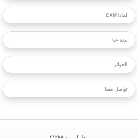
لماذا CXM
نبذة عنا
الجوائز
تواصل معنا
تداول مع CXM