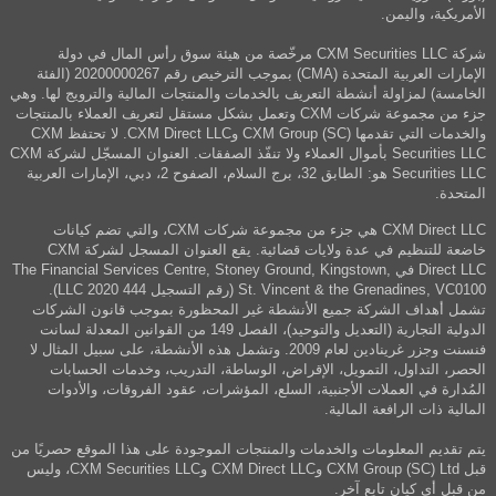
الأمريكية، واليمن.
شركة CXM Securities LLC مرخّصة من هيئة سوق رأس المال في دولة
الإمارات العربية المتحدة (CMA) بموجب الترخيص رقم 20200000267 (الفئة
الخامسة) لمزاولة أنشطة التعريف بالخدمات والمنتجات المالية والترويج لها. وهي
جزء من مجموعة شركات CXM وتعمل بشكل مستقل لتعريف العملاء بالمنتجات
والخدمات التي تقدمها CXM Group (SC) وCXM Direct LLC. لا تحتفظ CXM
Securities LLC بأموال العملاء ولا تنفّذ الصفقات. العنوان المسجّل لشركة CXM
Securities LLC هو: الطابق 32، برج السلام، الصفوح 2، دبي، الإمارات العربية
المتحدة.
CXM Direct LLC هي جزء من مجموعة شركات CXM، والتي تضم كيانات
خاضعة للتنظيم في عدة ولايات قضائية. يقع العنوان المسجل لشركة CXM
Direct LLC في The Financial Services Centre, Stoney Ground, Kingstown,
St. Vincent & the Grenadines, VC0100 (رقم التسجيل 444 LLC 2020).
تشمل أهداف الشركة جميع الأنشطة غير المحظورة بموجب قانون الشركات
الدولية التجارية (التعديل والتوحيد)، الفصل 149 من القوانين المعدلة لسانت
فنسنت وجزر غرينادين لعام 2009. وتشمل هذه الأنشطة، على سبيل المثال لا
الحصر، التداول، التمويل، الإقراض، الوساطة، التدريب، وخدمات الحسابات
المُدارة في العملات الأجنبية، السلع، المؤشرات، عقود الفروقات، والأدوات
المالية ذات الرافعة المالية.
يتم تقديم المعلومات والخدمات والمنتجات الموجودة على هذا الموقع حصريًا من
قبل CXM Group (SC) Ltd وCXM Direct LLC وCXM Securities LLC، وليس
من قبل أي كيان تابع آخر.