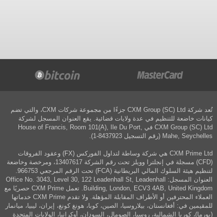
تُعد شركة CXM Group (SC) Ltd جزءًا من مجموعة شركات CXM، والتي تضم
كيانات خاضعة للتنظيم في عدة ولايات قضائية. يقع العنوان المسجل لشركة
CXM Group (SC) Ltd في House of Francis, Room 101(A), Ile Du Port,
Mahe, Seychelles (رقم التسجيل 8437923-1).
CXM Prime Ltd هي شركة وساطة لتداول الفوركس (FX) وعقود الفروقات
(CFD) مسجلة في إنجلترا وويلز تحت رقم الشركة 13407617، ومرخصة وخاضعة
لتنظيم هيئة السلوك المالي البريطانية (FCA) تحت الرقم المرجعي 966753.
العنوان المسجل: Office No. 3043, Level 30, 122 Leadenhall St, Leadenhall
Building, London, ECV3 4AB, United Kingdom. تعمل CXM Prime حصريًا مع
العملاء المحترفين أو الأطراف المقابلة المؤهلة. ولا تقدم CXM Prime خدماتها
للمقيمين في: أفغانستان، بيلاروسيا، الصين، كوبا، هونغ كونغ، إيران، ليبيا، ميانمار
(بورما)، كوريا الشمالية، روسيا، الصومال، السودان، أوكرانيا، الولايات المتحدة