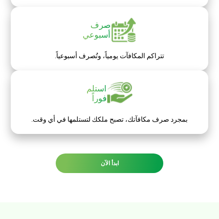
صرف
أسبوعي
تتراكم المكافآت يومياً،
وتُصرف أسبوعياً.
استلم
فوراً
بمجرد صرف مكافآتك، تصبح ملكك لتستلمها في أي وقت.
ابدأ الآن