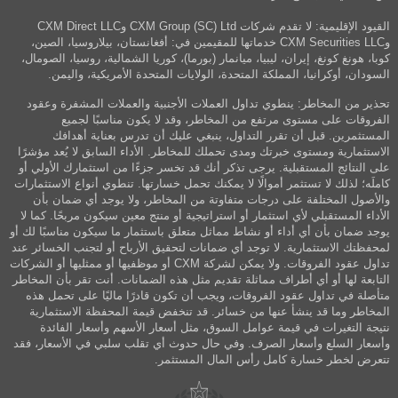
القيود الإقليمية: لا تقدم شركات CXM Group (SC) Ltd وCXM Direct LLC
وCXM Securities LLC خدماتها للمقيمين في: أفغانستان، بيلاروسيا، الصين،
كوبا، هونغ كونغ، إيران، ليبيا، ميانمار (بورما)، كوريا الشمالية، روسيا، الصومال،
السودان، أوكرانيا، المملكة المتحدة، الولايات المتحدة الأمريكية، واليمن.
تحذير من المخاطر: ينطوي تداول العملات الأجنبية والعملات المشفرة وعقود
الفروقات على مستوى مرتفع من المخاطر، وقد لا يكون مناسبًا لجميع
المستثمرين. قبل أن تقرر التداول، ينبغي عليك أن تدرس بعناية أهدافك
الاستثمارية ومستوى خبرتك ومدى تحملك للمخاطر. الأداء السابق لا يُعد مؤشرًا
على النتائج المستقبلية. يرجى تذكر أنك قد تخسر جزءًا من استثمارك الأولي أو
كاملَه؛ لذلك لا تستثمر أموالًا لا يمكنك تحمل خسارتها. تنطوي أنواع الاستثمارات
والأصول المختلفة على درجات متفاوتة من المخاطر، ولا يوجد أي ضمان بأن
الأداء المستقبلي لأي استثمار أو استراتيجية أو منتج معين سيكون مربحًا. كما لا
يوجد ضمان بأن أي أداء أو نشاط مماثل متعلق باستثمار ما سيكون مناسبًا لك أو
لمحفظتك الاستثمارية. لا توجد أي ضمانات لتحقيق الأرباح أو لتجنب الخسائر عند
تداول عقود الفروقات. ولا يمكن لشركة CXM أو موظفيها أو ممثليها أو الشركات
التابعة لها أو أي أطراف مماثلة تقديم مثل هذه الضمانات. أنت تقر بأن المخاطر
متأصلة في تداول عقود الفروقات، ويجب أن تكون قادرًا ماليًا على تحمل هذه
المخاطر وما قد ينشأ عنها من خسائر. قد تنخفض قيمة المحفظة الاستثمارية
نتيجة التغيرات في قيمة عوامل السوق، مثل أسعار الأسهم وأسعار الفائدة
وأسعار السلع وأسعار الصرف. وفي حال حدوث أي تقلب سلبي في الأسعار، فقد
تتعرض لخطر خسارة كامل رأس المال المستثمر.