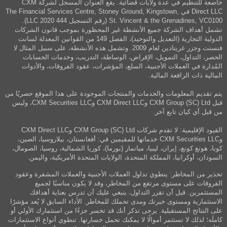
خاضعة للتنظيم في عدة ولايات قضائية. يقع العنوان المسجل لشركة CXM
Direct LLC في The Financial Services Centre, Stoney Ground, Kingstown,
St. Vincent & the Grenadines, VC0100 (رقم التسجيل 444 LLC 2020).
تشمل أهداف الشركة جميع الأنشطة غير المحظورة بموجب قانون الشركات
الدولية التجارية (التعديل والتوحيد)، الفصل 149 من القوانين المعدلة لسانت
فنسنت وجزر غرينادين لعام 2009. وتشمل هذه الأنشطة، على سبيل المثال لا
الحصر، التداول، التمويل، الإقراض، الوساطة، التدريب، وخدمات الحسابات
المُدارة في العملات الأجنبية، السلع، المؤشرات، عقود الفروقات، والأدوات
المالية ذات الرافعة المالية.
يتم تقديم المعلومات والخدمات والمنتجات الموجودة على هذا الموقع حصريًا من
قبل CXM Group (SC) Ltd وCXM Direct LLC وCXM Securities LLC، وليس
من قبل أي كيان تابع آخر.
القيود الإقليمية: لا تقدم شركات CXM Group (SC) Ltd وCXM Direct LLC
وCXM Securities LLC خدماتها للمقيمين في: أفغانستان، بيلاروسيا، الصين،
كوبا، هونغ كونغ، إيران، ليبيا، ميانمار (بورما)، كوريا الشمالية، روسيا، الصومال،
السودان، أوكرانيا، المملكة المتحدة، الولايات المتحدة الأمريكية، واليمن.
تحذير من المخاطر: ينطوي تداول العملات الأجنبية والعملات المشفرة وعقود
الفروقات على مستوى مرتفع من المخاطر، وقد لا يكون مناسبًا لجميع
المستثمرين. قبل أن تقرر التداول، ينبغي عليك أن تدرس بعناية أهدافك
الاستثمارية ومستوى خبرتك ومدى تحملك للمخاطر. الأداء السابق لا يُعد مؤشرًا
على النتائج المستقبلية. يرجى تذكر أنك قد تخسر جزءًا من استثمارك الأولي أو
كاملَه؛ لذلك لا تستثمر أموالًا لا يمكنك تحمل خسارتها. تنطوي أنواع الاستثمارات