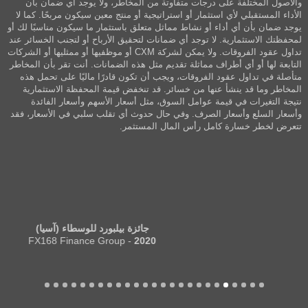
والأصول المختلفة على درجات متفاوتة من المخاطر، ولا يوجد أي ضمان بأن
الأداء المستقبلي لأي استثمار أو استراتيجية أو منتج معين سيكون مربحًا. كما لا
يوجد ضمان بأن أي أداء أو نشاط مماثل متعلق باستثمار ما سيكون مناسبًا لك أو
لمحفظتك الاستثمارية. لا توجد أي ضمانات لتحقيق الأرباح أو لتجنب الخسائر عند
تداول عقود الفروقات. ولا يمكن لشركة CXM أو موظفيها أو ممثليها أو الشركات
التابعة لها أو أي أطراف مماثلة تقديم مثل هذه الضمانات. أنت تقر بأن المخاطر
متأصلة في تداول عقود الفروقات، ويجب أن تكون قادرًا ماليًا على تحمل هذه
المخاطر وما قد ينشأ عنها من خسائر. قد تنخفض قيمة المحفظة الاستثمارية
نتيجة التغيرات في قيمة عوامل السوق، مثل أسعار الأسهم وأسعار الفائدة
وأسعار السلع وأسعار الصرف. وفي حال حدوث أي تقلب سلبي في الأسعار، فقد
تتعرض لخطر خسارة كامل رأس المال المستثمر.
جائزة بيلبورد للوسطاء (آسيا)
- FX168 Finance Group
2020