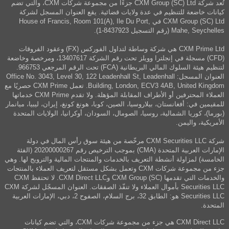
تُعد شركة CXM Group (SC) Ltd جزءًا من مجموعة شركات CXM، والتي تضم
كيانات خاضعة للتنظيم في عدة ولايات قضائية. يقع العنوان المسجل لشركة
CXM Group (SC) Ltd في House of Francis, Room 101(A), Ile Du Port,
Mahe, Seychelles (رقم التسجيل 8437923-1).
CXM Prime Ltd هي شركة وساطة لتداول الفوركس (FX) وعقود الفروقات
(CFD) مسجلة في إنجلترا وويلز تحت رقم الشركة 13407617، ومرخصة وخاضعة
لتنظيم هيئة السلوك المالي البريطانية (FCA) تحت الرقم المرجعي 966753.
العنوان المسجل: Office No. 3043, Level 30, 122 Leadenhall St, Leadenhall
Building, London, ECV3 4AB, United Kingdom. تعمل CXM Prime حصريًا مع
العملاء المحترفين أو الأطراف المقابلة المؤهلة. ولا تقدم CXM Prime خدماتها
للمقيمين في: أفغانستان، بيلاروسيا، الصين، كوبا، هونغ كونغ، إيران، ليبيا، ميانمار
(بورما)، كوريا الشمالية، روسيا، الصومال، السودان، أوكرانيا، الولايات المتحدة
الأمريكية، واليمن.
شركة CXM Securities LLC مرخّصة من هيئة سوق رأس المال في دولة
الإمارات العربية المتحدة (CMA) بموجب الترخيص رقم 20200000267 (الفئة
الخامسة) لمزاولة أنشطة التعريف بالخدمات والمنتجات المالية والترويج لها. وهي
جزء من مجموعة شركات CXM وتعمل بشكل مستقل لتعريف العملاء بالمنتجات
والخدمات التي تقدمها CXM Group (SC) وCXM Direct LLC. لا تحتفظ CXM
Securities LLC بأموال العملاء ولا تنفّذ الصفقات. العنوان المسجّل لشركة CXM
Securities LLC هو: الطابق 32، برج السلام، الصفوح 2، دبي، الإمارات العربية
المتحدة.
CXM Direct LLC هي جزء من مجموعة شركات CXM، والتي تضم كيانات