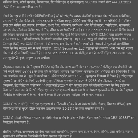
सर्विसेज सेंटर, स्टोनी ग्राउंड, किंग्सटाउन, सेंट विंसेंट एंड द ग्रेनाडाइन्स, VC0100 "कंपनी नंबर 444LLC2020
IBC" में इसका व्यावसायिक पता है।
कंपनी के उद्देश्यों में वे सभी गतिविधियाँ शामिल हैं जो अंतर्राष्ट्रीय व्यापार कंपनियों (संशोधन और समेकन) अधिनियम,
अध्याय 149, सेंट विंसेंट और ग्रेनाडाइन्स के संशोधित कानून, 2009 द्वारा निषिद्ध नहीं हैं। इन गतिविधियों में, लेकिन
इन्हीं तक सीमित नहीं, व्यापार, वित्तपोषण, उधार देना, ब्रोकरेज, प्रशिक्षण, और विदेशी मुद्रा, कमोडिटीज, सूचकांकों,
CFDs और लीवरेज्ड वित्तीय साधनों में प्रबंधित खाता सेवाएँ शामिल हैं। CXM Securities LLC को वित्तीय सेवाओं
और वित्तीय उत्पादों का परिचय एवं प्रचार करने के लिए यूएई कैपिटल मार्केट अथॉरिटी (CMA) द्वारा लाइसेंस संख्या
20200000267 (पाँचवीं श्रेणी) के अंतर्गत लाइसेंस प्राप्त है। यह CXM समूह की कंपनियों का हिस्सा है और CXM
Group (SC) तथा CXM Direct LLC द्वारा प्रदान किए जाने वाले उत्पादों और सेवाओं से ग्राहकों को परिचित
कराने के लिए स्वतंत्र रूप से कार्य करती है। CXM Securities LLC ग्राहकों की धनराशि अपने पास नहीं रखती
और न ही ट्रेड निष्पादित करती है। CXM Securities LLC का पंजीकृत पता है: 32वीं मंज़िल, अल सलाम टावर,
अल सुफौह 2, दुबई, संयुक्त अरब अमीरात।
सीएक्सएम प्राइम अल्केमी प्राइम लिमिटेड (इंग्लैंड और वेल्स कंपनी नंबर ०८६९८९७४ में पंजीकृत एक कंपनी है, जो
फर्म संदर्भ संख्या ६१२२३३ के तहत यूके के वित्तीय आचरण प्राधिकरण (एफसीए) द्वारा अधिकृत और विनियमित है) का
एक व्यापारिक नाम है। यूके के कार्यालय 13 लेडेन स्ट्रीट, लंदन E1 7LE यूनाइटेड किंगडम में स्थित हैं। सीएक्सएम
प्राइम 2 असंबंधित कंपनियों, अल्केमी प्राइम लिमिटेड, एफसीए पंजीकरण 612233 और सीएक्सएम डायरेक्ट
एलएलसी, सेंट विंसेंट के पंजीकरण 444एलएलसी2020 के बीच संयुक्त उद्यम को परिभाषित करने के लिए इस्तेमाल
किया जाने वाला नाम है, जिसमें सीएक्सएम डायरेक्ट एलएलसी मुख्य रूप से उन पेशेवर ग्राहकों के लिए अल्केमी प्राइम
लिमिटेड के परिचयकर्ता के रूप में कार्य करता है एक एफसीए पंजीकृत फर्म के साथ व्यापार।
CXM Group (SC) Ltd. एक एफएक्स और सीएफडी ब्रोकर है जो सेशेल्स वित्तीय सेवा प्राधिकरण (FSA) द्वारा
विनियमित विदेशी मुद्रा डीलर लाइसेंस (लाइसेंस नंबर SD 231) के तहत संचालित होता है।
CXM Global मॉरीशस गणराज्य के वित्तीय सेवा आयोग के अंतर्गत निवेश डीलर लाइसेंस संख्या GB21026337 द्वारा
नियंत्रित किया जाता है .
क्षेत्रीय प्रतिबंध: सीएक्सएम डायरेक्ट एलएलसी अल्जीरिया, यूएसए, कनाडा, चीन, ईरान, सीरिया, उत्तर कोरिया, म्यांमार,
सूडान और सीरिया के निवासियों को सेवाएं प्रदान नहीं करता है।