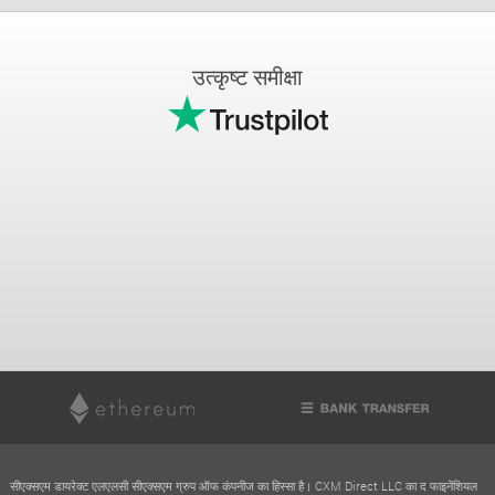
उत्कृष्ट समीक्षा
सीएक्सएम डायरेक्ट एलएलसी सीएक्सएम ग्रुप ऑफ कंपनीज का हिस्सा है। CXM Direct LLC का द फाइनेंशियल