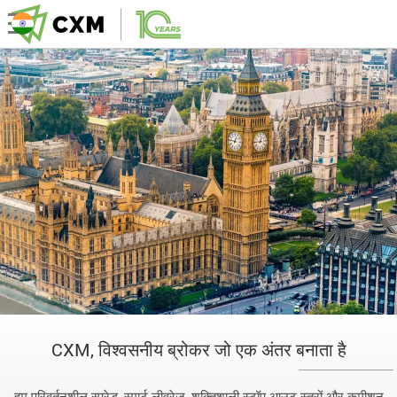
CXM, विश्वसनीय ब्रोकर जो एक अंतर बनाता है
हम परिवर्तनशील स्प्रेड, स्मार्ट लीवरेज, शक्तिशाली स्टॉप-आउट स्तरों और कमीशन