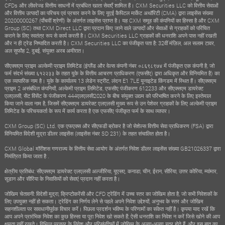
CFDs और लीवरेज्ड वित्तीय साधनों में प्रबंधित खाता सेवाएँ शामिल हैं। CXM Securities LLC को वित्तीय सेवाओं
और वित्तीय उत्पादों का परिचय एवं प्रचार करने के लिए यूएई कैपिटल मार्केट अथॉरिटी (CMA) द्वारा लाइसेंस संख्या
20200000267 (पाँचवीं श्रेणी) के अंतर्गत लाइसेंस प्राप्त है। यह CXM समूह की कंपनियों का हिस्सा है और CXM
Group (SC) तथा CXM Direct LLC द्वारा प्रदान किए जाने वाले उत्पादों और सेवाओं से ग्राहकों को परिचित
कराने के लिए स्वतंत्र रूप से कार्य करती है। CXM Securities LLC ग्राहकों की धनराशि अपने पास नहीं रखती
और न ही ट्रेड निष्पादित करती है। CXM Securities LLC का पंजीकृत पता है: 32वीं मंज़िल, अल सलाम टावर,
अल सुफौह 2, दुबई, संयुक्त अरब अमीरात।
सीएक्सएम प्राइम अल्केमी प्राइम लिमिटेड (इंग्लैंड और वेल्स कंपनी नंबर ०८६९८९७४ में पंजीकृत एक कंपनी है, जो
फर्म संदर्भ संख्या ६१२२३३ के तहत यूके के वित्तीय आचरण प्राधिकरण (एफसीए) द्वारा अधिकृत और विनियमित है) का
एक व्यापारिक नाम है। यूके के कार्यालय 13 लेडेन स्ट्रीट, लंदन E1 7LE यूनाइटेड किंगडम में स्थित हैं। सीएक्सएम
प्राइम 2 असंबंधित कंपनियों, अल्केमी प्राइम लिमिटेड, एफसीए पंजीकरण 612233 और सीएक्सएम डायरेक्ट
एलएलसी, सेंट विंसेंट के पंजीकरण 444एलएलसी2020 के बीच संयुक्त उद्यम को परिभाषित करने के लिए इस्तेमाल
किया जाने वाला नाम है, जिसमें सीएक्सएम डायरेक्ट एलएलसी मुख्य रूप से उन पेशेवर ग्राहकों के लिए अल्केमी प्राइम
लिमिटेड के परिचयकर्ता के रूप में कार्य करता है एक एफसीए पंजीकृत फर्म के साथ व्यापार।
CXM Group (SC) Ltd. एक एफएक्स और सीएफडी ब्रोकर है जो सेशेल्स वित्तीय सेवा प्राधिकरण (FSA) द्वारा
विनियमित विदेशी मुद्रा डीलर लाइसेंस (लाइसेंस नंबर SD 231) के तहत संचालित होता है।
CXM Global मॉरीशस गणराज्य के वित्तीय सेवा आयोग के अंतर्गत निवेश डीलर लाइसेंस संख्या GB21026337 द्वारा
नियंत्रित किया जाता है .
क्षेत्रीय प्रतिबंध: सीएक्सएम डायरेक्ट एलएलसी अल्जीरिया, यूएसए, कनाडा, चीन, ईरान, सीरिया, उत्तर कोरिया, म्यांमार,
सूडान और सीरिया के निवासियों को सेवाएं प्रदान नहीं करता है।
जोखिम चेतावनी: विदेशी मुद्रा, क्रिप्टोकरेंसी और CFD ट्रेडिंग में उच्च स्तर का जोखिम होता है, जो सभी निवेशकों के
लिए उपयुक्त नहीं हो सकता। ट्रेडिंग का निर्णय लेने से पहले अपने निवेश उद्देश्यों, अनुभव के स्तर और जोखिम
सहनशीलता पर सावधानीपूर्वक विचार करें। पिछला प्रदर्शन भविष्य के परिणामों का संकेत नहीं है। कृपया याद रखें कि
आप अपने प्रारंभिक निवेश का कुछ हिस्सा या पूरा निवेश खो सकते हैं; ऐसी धनराशि का निवेश न करें जिसे खोने की आप
क्षमता नहीं रखते। विभिन्न प्रकार के निवेश और परिसंपत्तियों में जोखिम के अलग-अलग स्तर होते हैं, और इस बात का