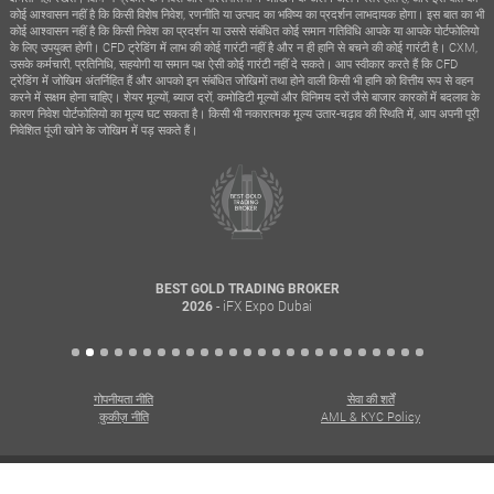
कोई आश्वासन नहीं है कि किसी विशेष निवेश, रणनीति या उत्पाद का भविष्य का प्रदर्शन लाभदायक होगा। इस बात का भी
कोई आश्वासन नहीं है कि किसी निवेश का प्रदर्शन या उससे संबंधित कोई समान गतिविधि आपके या आपके पोर्टफोलियो
के लिए उपयुक्त होगी। CFD ट्रेडिंग में लाभ की कोई गारंटी नहीं है और न ही हानि से बचने की कोई गारंटी है। CXM,
उसके कर्मचारी, प्रतिनिधि, सहयोगी या समान पक्ष ऐसी कोई गारंटी नहीं दे सकते। आप स्वीकार करते हैं कि CFD
ट्रेडिंग में जोखिम अंतर्निहित हैं और आपको इन संबंधित जोखिमों तथा होने वाली किसी भी हानि को वित्तीय रूप से वहन
करने में सक्षम होना चाहिए। शेयर मूल्यों, ब्याज दरों, कमोडिटी मूल्यों और विनिमय दरों जैसे बाजार कारकों में बदलाव के
कारण निवेश पोर्टफोलियो का मूल्य घट सकता है। किसी भी नकारात्मक मूल्य उतार-चढ़ाव की स्थिति में, आप अपनी पूरी
निवेशित पूंजी खोने के जोखिम में पड़ सकते हैं।
BEST GOLD TRADING BROKER
- iFX Expo Dubai
2026
गोपनीयता नीति
सेवा की शर्तें
कुकीज़ नीति
AML & KYC Policy
सर्वाधिकार सुरक्षित। कॉपीराइट © 2026