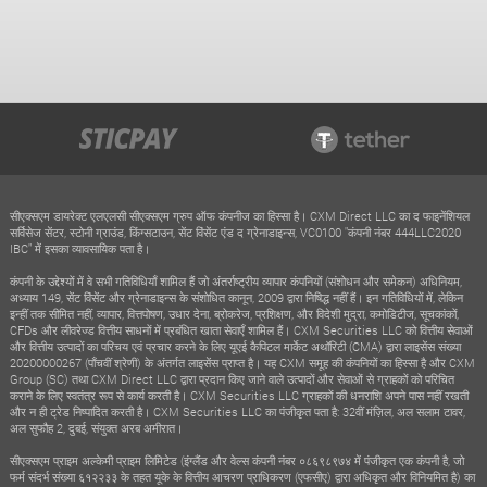
सीएक्सएम डायरेक्ट एलएलसी सीएक्सएम ग्रुप ऑफ कंपनीज का हिस्सा है। CXM Direct LLC का द फाइनेंशियल
सर्विसेज सेंटर, स्टोनी ग्राउंड, किंग्सटाउन, सेंट विंसेंट एंड द ग्रेनाडाइन्स, VC0100 "कंपनी नंबर 444LLC2020
IBC" में इसका व्यावसायिक पता है।
कंपनी के उद्देश्यों में वे सभी गतिविधियाँ शामिल हैं जो अंतर्राष्ट्रीय व्यापार कंपनियों (संशोधन और समेकन) अधिनियम,
अध्याय 149, सेंट विंसेंट और ग्रेनाडाइन्स के संशोधित कानून, 2009 द्वारा निषिद्ध नहीं हैं। इन गतिविधियों में, लेकिन
इन्हीं तक सीमित नहीं, व्यापार, वित्तपोषण, उधार देना, ब्रोकरेज, प्रशिक्षण, और विदेशी मुद्रा, कमोडिटीज, सूचकांकों,
CFDs और लीवरेज्ड वित्तीय साधनों में प्रबंधित खाता सेवाएँ शामिल हैं। CXM Securities LLC को वित्तीय सेवाओं
और वित्तीय उत्पादों का परिचय एवं प्रचार करने के लिए यूएई कैपिटल मार्केट अथॉरिटी (CMA) द्वारा लाइसेंस संख्या
20200000267 (पाँचवीं श्रेणी) के अंतर्गत लाइसेंस प्राप्त है। यह CXM समूह की कंपनियों का हिस्सा है और CXM
Group (SC) तथा CXM Direct LLC द्वारा प्रदान किए जाने वाले उत्पादों और सेवाओं से ग्राहकों को परिचित
कराने के लिए स्वतंत्र रूप से कार्य करती है। CXM Securities LLC ग्राहकों की धनराशि अपने पास नहीं रखती
और न ही ट्रेड निष्पादित करती है। CXM Securities LLC का पंजीकृत पता है: 32वीं मंज़िल, अल सलाम टावर,
अल सुफौह 2, दुबई, संयुक्त अरब अमीरात।
सीएक्सएम प्राइम अल्केमी प्राइम लिमिटेड (इंग्लैंड और वेल्स कंपनी नंबर ०८६९८९७४ में पंजीकृत एक कंपनी है, जो
फर्म संदर्भ संख्या ६१२२३३ के तहत यूके के वित्तीय आचरण प्राधिकरण (एफसीए) द्वारा अधिकृत और विनियमित है) का