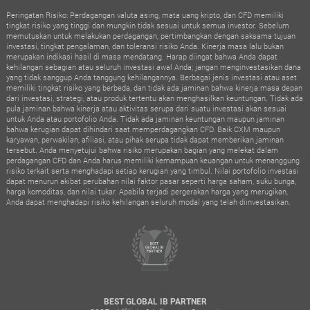
Peringatan Risiko: Perdagangan valuta asing, mata uang kripto, dan CFD memiliki
tingkat risiko yang tinggi dan mungkin tidak sesuai untuk semua investor. Sebelum
memutuskan untuk melakukan perdagangan, pertimbangkan dengan saksama tujuan
investasi, tingkat pengalaman, dan toleransi risiko Anda. Kinerja masa lalu bukan
merupakan indikasi hasil di masa mendatang. Harap diingat bahwa Anda dapat
kehilangan sebagian atau seluruh investasi awal Anda; jangan menginvestasikan dana
yang tidak sanggup Anda tanggung kehilangannya. Berbagai jenis investasi atau aset
memiliki tingkat risiko yang berbeda, dan tidak ada jaminan bahwa kinerja masa depan
dari investasi, strategi, atau produk tertentu akan menghasilkan keuntungan. Tidak ada
pula jaminan bahwa kinerja atau aktivitas serupa dari suatu investasi akan sesuai
untuk Anda atau portofolio Anda. Tidak ada jaminan keuntungan maupun jaminan
bahwa kerugian dapat dihindari saat memperdagangkan CFD. Baik CXM maupun
karyawan, perwakilan, afiliasi, atau pihak serupa tidak dapat memberikan jaminan
tersebut. Anda menyetujui bahwa risiko merupakan bagian yang melekat dalam
perdagangan CFD dan Anda harus memiliki kemampuan keuangan untuk menanggung
risiko terkait serta menghadapi setiap kerugian yang timbul. Nilai portofolio investasi
dapat menurun akibat perubahan nilai faktor pasar seperti harga saham, suku bunga,
harga komoditas, dan nilai tukar. Apabila terjadi pergerakan harga yang merugikan,
Anda dapat menghadapi risiko kehilangan seluruh modal yang telah diinvestasikan.
BEST GLOBAL IB PARTNER