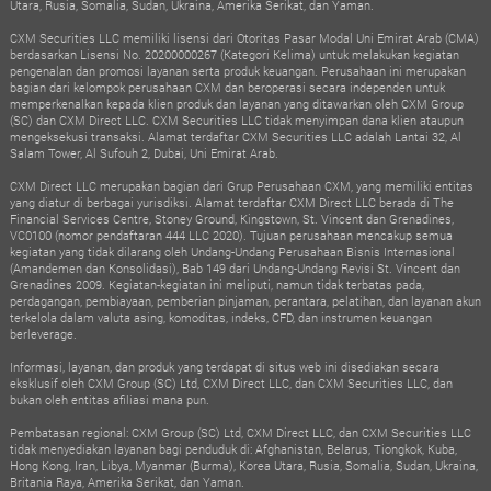
Utara, Rusia, Somalia, Sudan, Ukraina, Amerika Serikat, dan Yaman.
CXM Securities LLC memiliki lisensi dari Otoritas Pasar Modal Uni Emirat Arab (CMA)
berdasarkan Lisensi No. 20200000267 (Kategori Kelima) untuk melakukan kegiatan
pengenalan dan promosi layanan serta produk keuangan. Perusahaan ini merupakan
bagian dari kelompok perusahaan CXM dan beroperasi secara independen untuk
memperkenalkan kepada klien produk dan layanan yang ditawarkan oleh CXM Group
(SC) dan CXM Direct LLC. CXM Securities LLC tidak menyimpan dana klien ataupun
mengeksekusi transaksi. Alamat terdaftar CXM Securities LLC adalah Lantai 32, Al
Salam Tower, Al Sufouh 2, Dubai, Uni Emirat Arab.
CXM Direct LLC merupakan bagian dari Grup Perusahaan CXM, yang memiliki entitas
yang diatur di berbagai yurisdiksi. Alamat terdaftar CXM Direct LLC berada di The
Financial Services Centre, Stoney Ground, Kingstown, St. Vincent dan Grenadines,
VC0100 (nomor pendaftaran 444 LLC 2020). Tujuan perusahaan mencakup semua
kegiatan yang tidak dilarang oleh Undang-Undang Perusahaan Bisnis Internasional
(Amandemen dan Konsolidasi), Bab 149 dari Undang-Undang Revisi St. Vincent dan
Grenadines 2009. Kegiatan-kegiatan ini meliputi, namun tidak terbatas pada,
perdagangan, pembiayaan, pemberian pinjaman, perantara, pelatihan, dan layanan akun
terkelola dalam valuta asing, komoditas, indeks, CFD, dan instrumen keuangan
berleverage.
Informasi, layanan, dan produk yang terdapat di situs web ini disediakan secara
eksklusif oleh CXM Group (SC) Ltd, CXM Direct LLC, dan CXM Securities LLC, dan
bukan oleh entitas afiliasi mana pun.
Pembatasan regional: CXM Group (SC) Ltd, CXM Direct LLC, dan CXM Securities LLC
tidak menyediakan layanan bagi penduduk di: Afghanistan, Belarus, Tiongkok, Kuba,
Hong Kong, Iran, Libya, Myanmar (Burma), Korea Utara, Rusia, Somalia, Sudan, Ukraina,
Britania Raya, Amerika Serikat, dan Yaman.