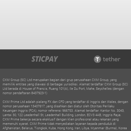
CXM Group (SC) Ltd merupakan bagian dari grup perusahaan CXM Group, yang
memiliki entitas yang diawasi di berbagai yurisdiksi. Alamat terdaftar CXM Group (SC)
Ltd berada di House of Francis, Ruang 101(A), Ile Du Port, Mahe, Seychelles (dengan
nomor pendaftaran 8437923-1)
CXM Prime Ltd adalah pialang FX dan CFD yang terdaftar di Inggris dan Wales, dengan
nomor perusahaan 13407617, yang disahkan dan diatur oleh Otoritas Perilaku
Keuangan Inggris (FCA), nomor referensi 966753. Alamat terdaftar: Kantor No. 3043,
Lantai 30, 122 Leadenhall St, Leadenhall Building, London, ECV3 4AB, Inggris Raya.
CXM Prime bekerja secara eksklusif dengan klien profesional atau rekanan yang
memenuhi syarat. CXM Prime tidak menyediakan layanan kepada penduduk di:
Afghanistan, Belarus, Tiongkok, Kuba, Hong Kong, Iran, Libya, Myanmar (Burma), Korea