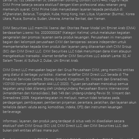
CXM Prime bekerja secara eksklusif dengan klien profesional atau rekanan yang
memenuhi syarat. CXM Prime tidak menyediakan layanan kepada penduduk di:
Afghanistan, Belarus, Tiongkok, Kuba, Hong Kong, Iran, Libya, Myanmar (Burma), Korea
Utara, Rusia, Somalia, Sudan, Ukraina, Amerika Serikat, dan Yaman.
CXM Securities LLC memiliki lisensi dari Otoritas Pasar Modal Uni Emirat Arab (CMA)
berdasarkan Lisensi No. 20200000267 (Kategori Kelima) untuk melakukan kegiatan
pengenalan dan promosi layanan serta produk keuangan. Perusahaan ini merupakan
bagian dari kelompok perusahaan CXM dan beroperasi secara independen untuk
memperkenalkan kepada klien produk dan layanan yang ditawarkan oleh CXM Group
(SC) dan CXM Direct LLC. CXM Securities LLC tidak menyimpan dana klien ataupun
mengeksekusi transaksi. Alamat terdaftar CXM Securities LLC adalah Lantai 32, Al
Salam Tower, Al Sufouh 2, Dubai, Uni Emirat Arab.
CXM Direct LLC merupakan bagian dari Grup Perusahaan CXM, yang memiliki entitas
yang diatur di berbagai yurisdiksi. Alamat terdaftar CXM Direct LLC berada di The
Financial Services Centre, Stoney Ground, Kingstown, St. Vincent dan Grenadines,
VC0100 (nomor pendaftaran 444 LLC 2020). Tujuan perusahaan mencakup semua
kegiatan yang tidak dilarang oleh Undang-Undang Perusahaan Bisnis Internasional
(Amandemen dan Konsolidasi), Bab 149 dari Undang-Undang Revisi St. Vincent dan
Grenadines 2009. Kegiatan-kegiatan ini meliputi, namun tidak terbatas pada,
perdagangan, pembiayaan, pemberian pinjaman, perantara, pelatihan, dan layanan akun
terkelola dalam valuta asing, komoditas, indeks, CFD, dan instrumen keuangan
berleverage.
Informasi, layanan, dan produk yang terdapat di situs web ini disediakan secara
eksklusif oleh CXM Group (SC) Ltd, CXM Direct LLC, dan CXM Securities LLC, dan
bukan oleh entitas afiliasi mana pun.