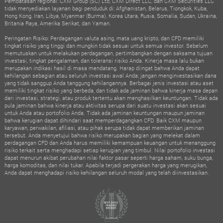
Pembatasan regional: CXM Group (SC) Ltd, CXM Direct LLC, dan CXM Securities LLC
tidak menyediakan layanan bagi penduduk di: Afghanistan, Belarus, Tiongkok, Kuba,
Hong Kong, Iran, Libya, Myanmar (Burma), Korea Utara, Rusia, Somalia, Sudan, Ukraina,
Britania Raya, Amerika Serikat, dan Yaman.
Peringatan Risiko: Perdagangan valuta asing, mata uang kripto, dan CFD memiliki
tingkat risiko yang tinggi dan mungkin tidak sesuai untuk semua investor. Sebelum
memutuskan untuk melakukan perdagangan, pertimbangkan dengan saksama tujuan
investasi, tingkat pengalaman, dan toleransi risiko Anda. Kinerja masa lalu bukan
merupakan indikasi hasil di masa mendatang. Harap diingat bahwa Anda dapat
kehilangan sebagian atau seluruh investasi awal Anda; jangan menginvestasikan dana
yang tidak sanggup Anda tanggung kehilangannya. Berbagai jenis investasi atau aset
memiliki tingkat risiko yang berbeda, dan tidak ada jaminan bahwa kinerja masa depan
dari investasi, strategi, atau produk tertentu akan menghasilkan keuntungan. Tidak ada
pula jaminan bahwa kinerja atau aktivitas serupa dari suatu investasi akan sesuai
untuk Anda atau portofolio Anda. Tidak ada jaminan keuntungan maupun jaminan
bahwa kerugian dapat dihindari saat memperdagangkan CFD. Baik CXM maupun
karyawan, perwakilan, afiliasi, atau pihak serupa tidak dapat memberikan jaminan
tersebut. Anda menyetujui bahwa risiko merupakan bagian yang melekat dalam
perdagangan CFD dan Anda harus memiliki kemampuan keuangan untuk menanggung
risiko terkait serta menghadapi setiap kerugian yang timbul. Nilai portofolio investasi
dapat menurun akibat perubahan nilai faktor pasar seperti harga saham, suku bunga,
harga komoditas, dan nilai tukar. Apabila terjadi pergerakan harga yang merugikan,
Anda dapat menghadapi risiko kehilangan seluruh modal yang telah diinvestasikan.