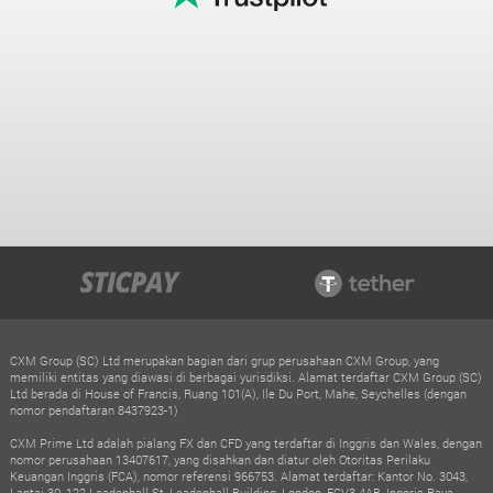
CXM Group (SC) Ltd merupakan bagian dari grup perusahaan CXM Group, yang
memiliki entitas yang diawasi di berbagai yurisdiksi. Alamat terdaftar CXM Group (SC)
Ltd berada di House of Francis, Ruang 101(A), Ile Du Port, Mahe, Seychelles (dengan
nomor pendaftaran 8437923-1)
CXM Prime Ltd adalah pialang FX dan CFD yang terdaftar di Inggris dan Wales, dengan
nomor perusahaan 13407617, yang disahkan dan diatur oleh Otoritas Perilaku
Keuangan Inggris (FCA), nomor referensi 966753. Alamat terdaftar: Kantor No. 3043,
Lantai 30, 122 Leadenhall St, Leadenhall Building, London, ECV3 4AB, Inggris Raya.