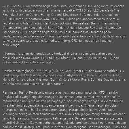
CXM Direct LLC merupakan bagian dari Grup Perusahaan CXM, yang memiliki entitas
yang diatur di berbagai yurisdiksi. Alamat terdaftar CXM Direct LLC berada di The
Financial Services Centre, Stoney Ground, Kingstown, St. Vincent dan Grenadines,
VC0100 (nomor pendaftaran 444 LLC 2020). Tujuan perusahaan mencakup semua
kegiatan yang tidak dilarang oleh Undang-Undang Perusahaan Bisnis Internasional
(Amandemen dan Konsolidasi), Bab 149 dari Undang-Undang Revisi St. Vincent dan
Grenadines 2009. Kegiatan-kegiatan ini meliputi, namun tidak terbatas pada,
perdagangan, pembiayaan, pemberian pinjaman, perantara, pelatihan, dan layanan akun
terkelola dalam valuta asing, komoditas, indeks, CFD, dan instrumen keuangan
berleverage.
Informasi, layanan, dan produk yang terdapat di situs web ini disediakan secara
eksklusif oleh CXM Group (SC) Ltd, CXM Direct LLC, dan CXM Securities LLC, dan
bukan oleh entitas afiliasi mana pun.
Pembatasan regional: CXM Group (SC) Ltd, CXM Direct LLC, dan CXM Securities LLC
tidak menyediakan layanan bagi penduduk di: Afghanistan, Belarus, Tiongkok, Kuba,
Hong Kong, Iran, Libya, Myanmar (Burma), Korea Utara, Rusia, Somalia, Sudan, Ukraina,
Britania Raya, Amerika Serikat, dan Yaman.
Peringatan Risiko: Perdagangan valuta asing, mata uang kripto, dan CFD memiliki
tingkat risiko yang tinggi dan mungkin tidak sesuai untuk semua investor. Sebelum
memutuskan untuk melakukan perdagangan, pertimbangkan dengan saksama tujuan
investasi, tingkat pengalaman, dan toleransi risiko Anda. Kinerja masa lalu bukan
merupakan indikasi hasil di masa mendatang. Harap diingat bahwa Anda dapat
kehilangan sebagian atau seluruh investasi awal Anda; jangan menginvestasikan dana
yang tidak sanggup Anda tanggung kehilangannya. Berbagai jenis investasi atau aset
memiliki tingkat risiko yang berbeda, dan tidak ada jaminan bahwa kinerja masa depan
dari investasi, strategi, atau produk tertentu akan menghasilkan keuntungan. Tidak ada