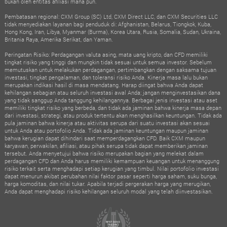
bukan oleh entitas afiliasi mana pun.
Pembatasan regional: CXM Group (SC) Ltd, CXM Direct LLC, dan CXM Securities LLC
tidak menyediakan layanan bagi penduduk di: Afghanistan, Belarus, Tiongkok, Kuba,
Hong Kong, Iran, Libya, Myanmar (Burma), Korea Utara, Rusia, Somalia, Sudan, Ukraina,
Britania Raya, Amerika Serikat, dan Yaman.
Peringatan Risiko: Perdagangan valuta asing, mata uang kripto, dan CFD memiliki
tingkat risiko yang tinggi dan mungkin tidak sesuai untuk semua investor. Sebelum
memutuskan untuk melakukan perdagangan, pertimbangkan dengan saksama tujuan
investasi, tingkat pengalaman, dan toleransi risiko Anda. Kinerja masa lalu bukan
merupakan indikasi hasil di masa mendatang. Harap diingat bahwa Anda dapat
kehilangan sebagian atau seluruh investasi awal Anda; jangan menginvestasikan dana
yang tidak sanggup Anda tanggung kehilangannya. Berbagai jenis investasi atau aset
memiliki tingkat risiko yang berbeda, dan tidak ada jaminan bahwa kinerja masa depan
dari investasi, strategi, atau produk tertentu akan menghasilkan keuntungan. Tidak ada
pula jaminan bahwa kinerja atau aktivitas serupa dari suatu investasi akan sesuai
untuk Anda atau portofolio Anda. Tidak ada jaminan keuntungan maupun jaminan
bahwa kerugian dapat dihindari saat memperdagangkan CFD. Baik CXM maupun
karyawan, perwakilan, afiliasi, atau pihak serupa tidak dapat memberikan jaminan
tersebut. Anda menyetujui bahwa risiko merupakan bagian yang melekat dalam
perdagangan CFD dan Anda harus memiliki kemampuan keuangan untuk menanggung
risiko terkait serta menghadapi setiap kerugian yang timbul. Nilai portofolio investasi
dapat menurun akibat perubahan nilai faktor pasar seperti harga saham, suku bunga,
harga komoditas, dan nilai tukar. Apabila terjadi pergerakan harga yang merugikan,
Anda dapat menghadapi risiko kehilangan seluruh modal yang telah diinvestasikan.