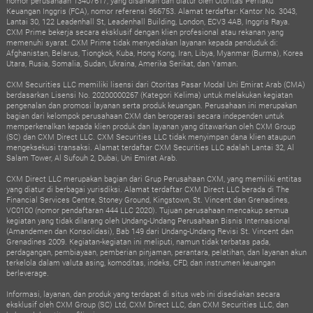
nomor perusahaan 13407617, yang disahkan dan diatur oleh Otoritas Perilaku
Keuangan Inggris (FCA), nomor referensi 966753. Alamat terdaftar: Kantor No. 3043,
Lantai 30, 122 Leadenhall St, Leadenhall Building, London, ECV3 4AB, Inggris Raya.
CXM Prime bekerja secara eksklusif dengan klien profesional atau rekanan yang
memenuhi syarat. CXM Prime tidak menyediakan layanan kepada penduduk di:
Afghanistan, Belarus, Tiongkok, Kuba, Hong Kong, Iran, Libya, Myanmar (Burma), Korea
Utara, Rusia, Somalia, Sudan, Ukraina, Amerika Serikat, dan Yaman.
CXM Securities LLC memiliki lisensi dari Otoritas Pasar Modal Uni Emirat Arab (CMA)
berdasarkan Lisensi No. 20200000267 (Kategori Kelima) untuk melakukan kegiatan
pengenalan dan promosi layanan serta produk keuangan. Perusahaan ini merupakan
bagian dari kelompok perusahaan CXM dan beroperasi secara independen untuk
memperkenalkan kepada klien produk dan layanan yang ditawarkan oleh CXM Group
(SC) dan CXM Direct LLC. CXM Securities LLC tidak menyimpan dana klien ataupun
mengeksekusi transaksi. Alamat terdaftar CXM Securities LLC adalah Lantai 32, Al
Salam Tower, Al Sufouh 2, Dubai, Uni Emirat Arab.
CXM Direct LLC merupakan bagian dari Grup Perusahaan CXM, yang memiliki entitas
yang diatur di berbagai yurisdiksi. Alamat terdaftar CXM Direct LLC berada di The
Financial Services Centre, Stoney Ground, Kingstown, St. Vincent dan Grenadines,
VC0100 (nomor pendaftaran 444 LLC 2020). Tujuan perusahaan mencakup semua
kegiatan yang tidak dilarang oleh Undang-Undang Perusahaan Bisnis Internasional
(Amandemen dan Konsolidasi), Bab 149 dari Undang-Undang Revisi St. Vincent dan
Grenadines 2009. Kegiatan-kegiatan ini meliputi, namun tidak terbatas pada,
perdagangan, pembiayaan, pemberian pinjaman, perantara, pelatihan, dan layanan akun
terkelola dalam valuta asing, komoditas, indeks, CFD, dan instrumen keuangan
berleverage.
Informasi, layanan, dan produk yang terdapat di situs web ini disediakan secara
eksklusif oleh CXM Group (SC) Ltd, CXM Direct LLC, dan CXM Securities LLC, dan