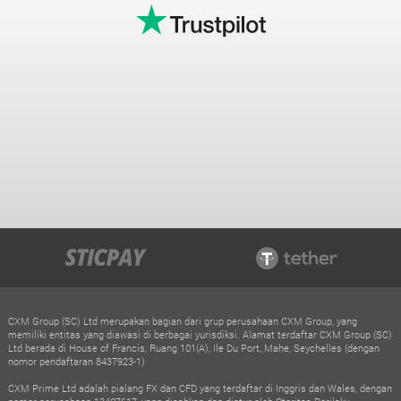
CXM Group (SC) Ltd merupakan bagian dari grup perusahaan CXM Group, yang
memiliki entitas yang diawasi di berbagai yurisdiksi. Alamat terdaftar CXM Group (SC)
Ltd berada di House of Francis, Ruang 101(A), Ile Du Port, Mahe, Seychelles (dengan
nomor pendaftaran 8437923-1)
CXM Prime Ltd adalah pialang FX dan CFD yang terdaftar di Inggris dan Wales, dengan