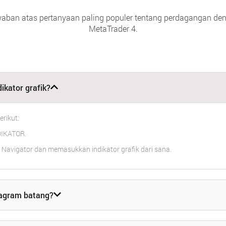
aban atas pertanyaan paling populer tentang perdagangan den
MetaTrader 4.
kator grafik?
rikut:
NDIKATOR.
 Navigator dan memasukkan indikator grafik dari sana.
agram batang?