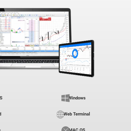
OS
Windows
d
Web Terminal
e
MAC OS