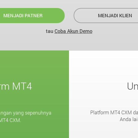
MENJADI PATNER
MENJADI KLIEN
tau
Coba Akun Demo
orm MT4
Un
Platform MT4 CXM dapa
angan yang sepenuhnya
Anda la
m MT4 CXM.