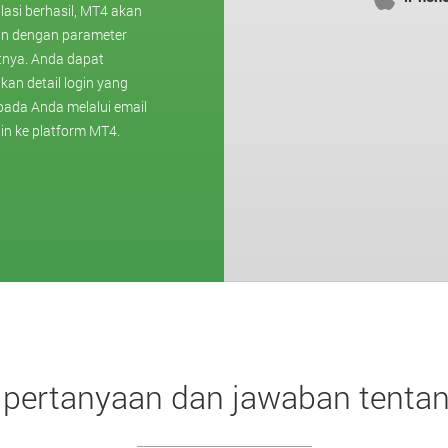
alasi berhasil, MT4 akan
an dengan parameter
tnya. Anda dapat
an detail login yang
pada Anda melalui email
in ke platform MT4.
 pertanyaan dan jawaban tent