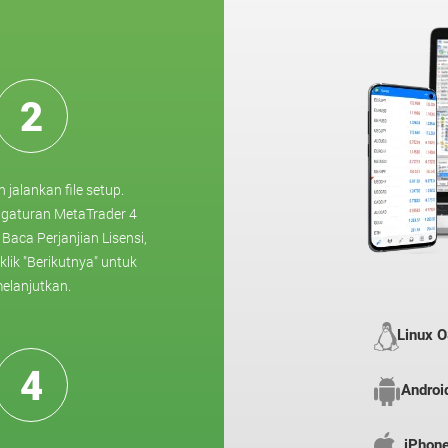
2
jalankan file setup.
ngaturan MetaTrader 4
Baca Perjanjian Lisensi,
 klik "Berikutnya" untuk
elanjutkan.
Linux 
4
Androi
iPhon