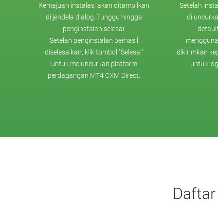
Kemajuan instalasi akan ditampilkan
Setelah inst
di jendela dialog. Tunggu hingga
diluncurk
penginstalan selesai.
defaul
Setelah penginstalan berhasil
menggunak
diselesaikan, klik tombol "Selesai"
dikirimkan ke
untuk meluncurkan platform
untuk log
perdagangan MT4 CXM Direct.
Daftar