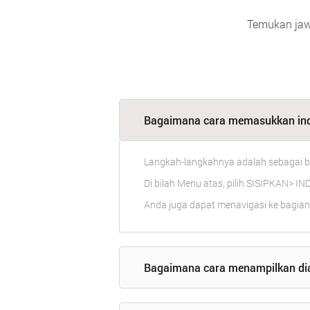
Temukan jaw
Bagaimana cara memasukkan indi
Langkah-langkahnya adalah sebagai be
Di bilah Menu atas, pilih SISIPKAN> I
Anda juga dapat menavigasi ke bagian
Bagaimana cara menampilkan di