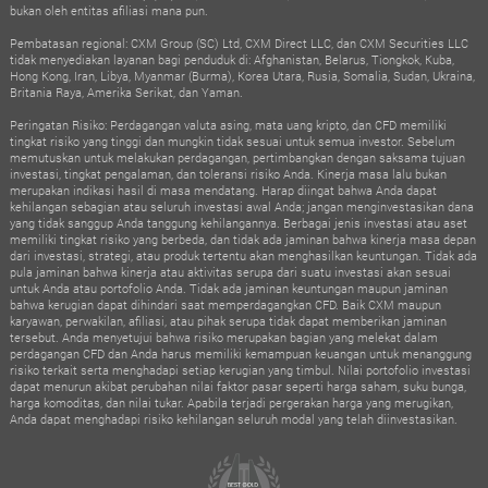
bukan oleh entitas afiliasi mana pun.
Pembatasan regional: CXM Group (SC) Ltd, CXM Direct LLC, dan CXM Securities LLC
tidak menyediakan layanan bagi penduduk di: Afghanistan, Belarus, Tiongkok, Kuba,
Hong Kong, Iran, Libya, Myanmar (Burma), Korea Utara, Rusia, Somalia, Sudan, Ukraina,
Britania Raya, Amerika Serikat, dan Yaman.
Peringatan Risiko: Perdagangan valuta asing, mata uang kripto, dan CFD memiliki
tingkat risiko yang tinggi dan mungkin tidak sesuai untuk semua investor. Sebelum
memutuskan untuk melakukan perdagangan, pertimbangkan dengan saksama tujuan
investasi, tingkat pengalaman, dan toleransi risiko Anda. Kinerja masa lalu bukan
merupakan indikasi hasil di masa mendatang. Harap diingat bahwa Anda dapat
kehilangan sebagian atau seluruh investasi awal Anda; jangan menginvestasikan dana
yang tidak sanggup Anda tanggung kehilangannya. Berbagai jenis investasi atau aset
memiliki tingkat risiko yang berbeda, dan tidak ada jaminan bahwa kinerja masa depan
dari investasi, strategi, atau produk tertentu akan menghasilkan keuntungan. Tidak ada
pula jaminan bahwa kinerja atau aktivitas serupa dari suatu investasi akan sesuai
untuk Anda atau portofolio Anda. Tidak ada jaminan keuntungan maupun jaminan
bahwa kerugian dapat dihindari saat memperdagangkan CFD. Baik CXM maupun
karyawan, perwakilan, afiliasi, atau pihak serupa tidak dapat memberikan jaminan
tersebut. Anda menyetujui bahwa risiko merupakan bagian yang melekat dalam
perdagangan CFD dan Anda harus memiliki kemampuan keuangan untuk menanggung
risiko terkait serta menghadapi setiap kerugian yang timbul. Nilai portofolio investasi
dapat menurun akibat perubahan nilai faktor pasar seperti harga saham, suku bunga,
harga komoditas, dan nilai tukar. Apabila terjadi pergerakan harga yang merugikan,
Anda dapat menghadapi risiko kehilangan seluruh modal yang telah diinvestasikan.