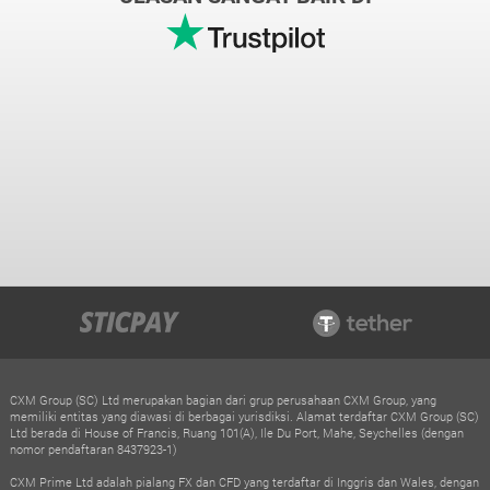
CXM Group (SC) Ltd merupakan bagian dari grup perusahaan CXM Group, yang
memiliki entitas yang diawasi di berbagai yurisdiksi. Alamat terdaftar CXM Group (SC)
Ltd berada di House of Francis, Ruang 101(A), Ile Du Port, Mahe, Seychelles (dengan
nomor pendaftaran 8437923-1)
CXM Prime Ltd adalah pialang FX dan CFD yang terdaftar di Inggris dan Wales, dengan