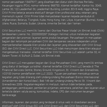
nomor perusahaan 13407617, yang disahkan dan diatur oleh Otoritas Perilaku
Keuangan Inggris (FCA), nomor referensi 966753. Alamat terdaftar: Kantor No. 3043,
Lantai 30, 122 Leadenhall St, Leadenhall Building, London, ECV3 4AB, Inggris Raya.
CXM Prime bekerja secara eksklusif dengan klien profesional atau rekanan yang
memenuhi syarat. CXM Prime tidak menyediakan layanan kepada penduduk di:
Afghanistan, Belarus, Tiongkok, Kuba, Hong Kong, Iran, Libya, Myanmar (Burma), Korea
Utara, Rusia, Somalia, Sudan, Ukraina, Amerika Serikat, dan Yaman.
CXM Securities LLC memiliki lisensi dari Otoritas Pasar Modal Uni Emirat Arab (CMA)
berdasarkan Lisensi No. 20200000267 (Kategori Kelima) untuk melakukan kegiatan
pengenalan dan promosi layanan serta produk keuangan. Perusahaan ini merupakan
bagian dari kelompok perusahaan CXM dan beroperasi secara independen untuk
memperkenalkan kepada klien produk dan layanan yang ditawarkan oleh CXM Group
(SC) dan CXM Direct LLC. CXM Securities LLC tidak menyimpan dana klien ataupun
mengeksekusi transaksi. Alamat terdaftar CXM Securities LLC adalah Lantai 32, Al
Salam Tower, Al Sufouh 2, Dubai, Uni Emirat Arab.
CXM Direct LLC merupakan bagian dari Grup Perusahaan CXM, yang memiliki entitas
yang diatur di berbagai yurisdiksi. Alamat terdaftar CXM Direct LLC berada di The
Financial Services Centre, Stoney Ground, Kingstown, St. Vincent dan Grenadines,
VC0100 (nomor pendaftaran 444 LLC 2020). Tujuan perusahaan mencakup semua
kegiatan yang tidak dilarang oleh Undang-Undang Perusahaan Bisnis Internasional
(Amandemen dan Konsolidasi), Bab 149 dari Undang-Undang Revisi St. Vincent dan
Grenadines 2009. Kegiatan-kegiatan ini meliputi, namun tidak terbatas pada,
perdagangan, pembiayaan, pemberian pinjaman, perantara, pelatihan, dan layanan akun
terkelola dalam valuta asing, komoditas, indeks, CFD, dan instrumen keuangan
berleverage.
Informasi, layanan, dan produk yang terdapat di situs web ini disediakan secara
eksklusif oleh CXM Group (SC) Ltd, CXM Direct LLC, dan CXM Securities LLC, dan