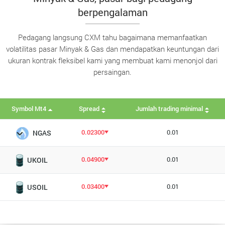
berpengalaman
Pedagang langsung CXM tahu bagaimana memanfaatkan
volatilitas pasar Minyak & Gas dan mendapatkan keuntungan dari
ukuran kontrak fleksibel kami yang membuat kami menonjol dari
persaingan.
Symbol Mt4
Spread
Jumlah trading minimal
0.02300
0.01
NGAS
0.04900
0.01
UKOIL
0.03400
0.01
USOIL