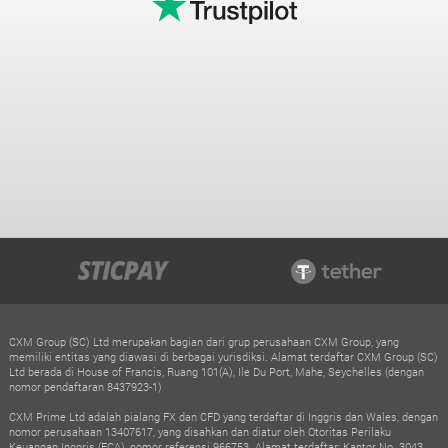
CXM Group (SC) Ltd merupakan bagian dari grup perusahaan CXM Group, yang
memiliki entitas yang diawasi di berbagai yurisdiksi. Alamat terdaftar CXM Group (SC)
Ltd berada di House of Francis, Ruang 101(A), Ile Du Port, Mahe, Seychelles (dengan
nomor pendaftaran 8437923-1)
CXM Prime Ltd adalah pialang FX dan CFD yang terdaftar di Inggris dan Wales, dengan
nomor perusahaan 13407617, yang disahkan dan diatur oleh Otoritas Perilaku
Keuangan Inggris (FCA), nomor referensi 966753. Alamat terdaftar: Kantor No. 3043,