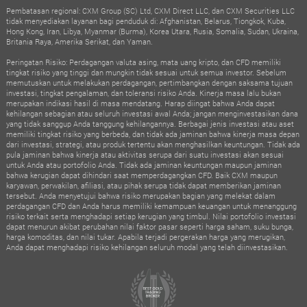
Pembatasan regional: CXM Group (SC) Ltd, CXM Direct LLC, dan CXM Securities LLC
tidak menyediakan layanan bagi penduduk di: Afghanistan, Belarus, Tiongkok, Kuba,
Hong Kong, Iran, Libya, Myanmar (Burma), Korea Utara, Rusia, Somalia, Sudan, Ukraina,
Britania Raya, Amerika Serikat, dan Yaman.
Peringatan Risiko: Perdagangan valuta asing, mata uang kripto, dan CFD memiliki
tingkat risiko yang tinggi dan mungkin tidak sesuai untuk semua investor. Sebelum
memutuskan untuk melakukan perdagangan, pertimbangkan dengan saksama tujuan
investasi, tingkat pengalaman, dan toleransi risiko Anda. Kinerja masa lalu bukan
merupakan indikasi hasil di masa mendatang. Harap diingat bahwa Anda dapat
kehilangan sebagian atau seluruh investasi awal Anda; jangan menginvestasikan dana
yang tidak sanggup Anda tanggung kehilangannya. Berbagai jenis investasi atau aset
memiliki tingkat risiko yang berbeda, dan tidak ada jaminan bahwa kinerja masa depan
dari investasi, strategi, atau produk tertentu akan menghasilkan keuntungan. Tidak ada
pula jaminan bahwa kinerja atau aktivitas serupa dari suatu investasi akan sesuai
untuk Anda atau portofolio Anda. Tidak ada jaminan keuntungan maupun jaminan
bahwa kerugian dapat dihindari saat memperdagangkan CFD. Baik CXM maupun
karyawan, perwakilan, afiliasi, atau pihak serupa tidak dapat memberikan jaminan
tersebut. Anda menyetujui bahwa risiko merupakan bagian yang melekat dalam
perdagangan CFD dan Anda harus memiliki kemampuan keuangan untuk menanggung
risiko terkait serta menghadapi setiap kerugian yang timbul. Nilai portofolio investasi
dapat menurun akibat perubahan nilai faktor pasar seperti harga saham, suku bunga,
harga komoditas, dan nilai tukar. Apabila terjadi pergerakan harga yang merugikan,
Anda dapat menghadapi risiko kehilangan seluruh modal yang telah diinvestasikan.