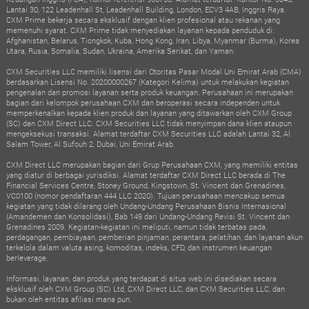
Lantai 30, 122 Leadenhall St, Leadenhall Building, London, ECV3 4AB, Inggris Raya.
CXM Prime bekerja secara eksklusif dengan klien profesional atau rekanan yang
memenuhi syarat. CXM Prime tidak menyediakan layanan kepada penduduk di:
Afghanistan, Belarus, Tiongkok, Kuba, Hong Kong, Iran, Libya, Myanmar (Burma), Korea
Utara, Rusia, Somalia, Sudan, Ukraina, Amerika Serikat, dan Yaman.
CXM Securities LLC memiliki lisensi dari Otoritas Pasar Modal Uni Emirat Arab (CMA)
berdasarkan Lisensi No. 20200000267 (Kategori Kelima) untuk melakukan kegiatan
pengenalan dan promosi layanan serta produk keuangan. Perusahaan ini merupakan
bagian dari kelompok perusahaan CXM dan beroperasi secara independen untuk
memperkenalkan kepada klien produk dan layanan yang ditawarkan oleh CXM Group
(SC) dan CXM Direct LLC. CXM Securities LLC tidak menyimpan dana klien ataupun
mengeksekusi transaksi. Alamat terdaftar CXM Securities LLC adalah Lantai 32, Al
Salam Tower, Al Sufouh 2, Dubai, Uni Emirat Arab.
CXM Direct LLC merupakan bagian dari Grup Perusahaan CXM, yang memiliki entitas
yang diatur di berbagai yurisdiksi. Alamat terdaftar CXM Direct LLC berada di The
Financial Services Centre, Stoney Ground, Kingstown, St. Vincent dan Grenadines,
VC0100 (nomor pendaftaran 444 LLC 2020). Tujuan perusahaan mencakup semua
kegiatan yang tidak dilarang oleh Undang-Undang Perusahaan Bisnis Internasional
(Amandemen dan Konsolidasi), Bab 149 dari Undang-Undang Revisi St. Vincent dan
Grenadines 2009. Kegiatan-kegiatan ini meliputi, namun tidak terbatas pada,
perdagangan, pembiayaan, pemberian pinjaman, perantara, pelatihan, dan layanan akun
terkelola dalam valuta asing, komoditas, indeks, CFD, dan instrumen keuangan
berleverage.
Informasi, layanan, dan produk yang terdapat di situs web ini disediakan secara
eksklusif oleh CXM Group (SC) Ltd, CXM Direct LLC, dan CXM Securities LLC, dan
bukan oleh entitas afiliasi mana pun.