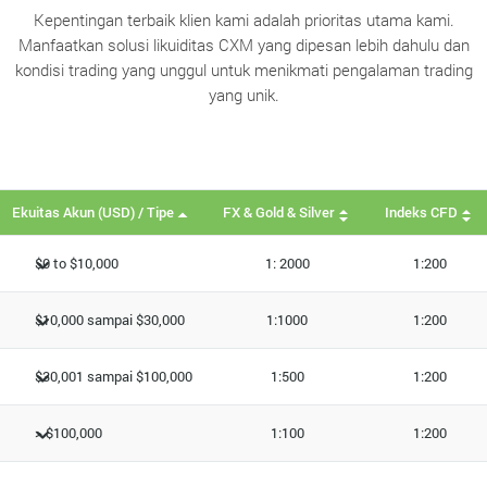
Kepentingan terbaik klien kami adalah prioritas utama kami.
Manfaatkan solusi likuiditas CXM yang dipesan lebih dahulu dan
kondisi trading yang unggul untuk menikmati pengalaman trading
yang unik.
Ekuitas Akun (USD) / Tipe
FX & Gold & Silver
Indeks CFD
$0 to $10,000
1: 2000
1:200
$10,000 sampai $30,000
1:1000
1:200
$30,001 sampai $100,000
1:500
1:200
> $100,000
1:100
1:200