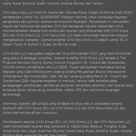
Utara, Rusia, Somalia, Sudan, Ukraina, Amerika Serikat, dan Yaman.
CXM Securities LLC memiliki lisensi dari Otoritas Pasar Modal Uni Emirat Arab (CMA)
berdasarkan Lisensi No. 20200000267 (Kategori Kelima) untuk melakukan kegiatan
pengenalan dan promosi layanan serta produk keuangan. Perusahaan ini merupakan
bagian dari kelompok perusahaan CXM dan beroperasi secara independen untuk
memperkenalkan kepada klien produk dan layanan yang ditawarkan oleh CXM Group
(SC) dan CXM Direct LLC. CXM Securities LLC tidak menyimpan dana klien ataupun
mengeksekusi transaksi. Alamat terdaftar CXM Securities LLC adalah Lantai 32, Al
Salam Tower, Al Sufouh 2, Dubai, Uni Emirat Arab.
CXM Direct LLC merupakan bagian dari Grup Perusahaan CXM, yang memiliki entitas
yang diatur di berbagai yurisdiksi. Alamat terdaftar CXM Direct LLC berada di The
Financial Services Centre, Stoney Ground, Kingstown, St. Vincent dan Grenadines,
VC0100 (nomor pendaftaran 444 LLC 2020). Tujuan perusahaan mencakup semua
kegiatan yang tidak dilarang oleh Undang-Undang Perusahaan Bisnis Internasional
(Amandemen dan Konsolidasi), Bab 149 dari Undang-Undang Revisi St. Vincent dan
Grenadines 2009. Kegiatan-kegiatan ini meliputi, namun tidak terbatas pada,
perdagangan, pembiayaan, pemberian pinjaman, perantara, pelatihan, dan layanan akun
terkelola dalam valuta asing, komoditas, indeks, CFD, dan instrumen keuangan
berleverage.
Informasi, layanan, dan produk yang terdapat di situs web ini disediakan secara
eksklusif oleh CXM Group (SC) Ltd, CXM Direct LLC, dan CXM Securities LLC, dan
bukan oleh entitas afiliasi mana pun.
Pembatasan regional: CXM Group (SC) Ltd, CXM Direct LLC, dan CXM Securities LLC
tidak menyediakan layanan bagi penduduk di: Afghanistan, Belarus, Tiongkok, Kuba,
Hong Kong, Iran, Libya, Myanmar (Burma), Korea Utara, Rusia, Somalia, Sudan, Ukraina,
Britania Raya, Amerika Serikat, dan Yaman.