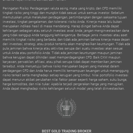
Peringatan Risiko: Perdagangan valuta asing, mata uang kripto, dan CFD memiliki
tingkat risiko yang tinggi dan mungkin tidak sesuai untuk semua investor. Sebelum
memutuskan untuk melakukan perdagangan, pertimbangkan dengan saksama tujuan
investasi, tingkat pengalaman, dan toleransi risiko Anda. Kinerja masa lalu bukan
merupakan indikasi hasil di masa mendatang. Harap diingat bahwa Anda dapat
kehilangan sebagian atau seluruh investasi awal Anda; jangan menginvestasikan dana
yang tidak sanggup Anda tanggung kehilangannya. Berbagai jenis investasi atau aset
memiliki tingkat risiko yang berbeda, dan tidak ada jaminan bahwa kinerja masa depan
dari investasi, strategi, atau produk tertentu akan menghasilkan keuntungan. Tidak ada
pula jaminan bahwa kinerja atau aktivitas serupa dari suatu investasi akan sesuai
untuk Anda atau portofolio Anda. Tidak ada jaminan keuntungan maupun jaminan
bahwa kerugian dapat dihindari saat memperdagangkan CFD. Baik CXM maupun
karyawan, perwakilan, afiliasi, atau pihak serupa tidak dapat memberikan jaminan
tersebut. Anda menyetujui bahwa risiko merupakan bagian yang melekat dalam
perdagangan CFD dan Anda harus memiliki kemampuan keuangan untuk menanggung
risiko terkait serta menghadapi setiap kerugian yang timbul. Nilai portofolio investasi
dapat menurun akibat perubahan nilai faktor pasar seperti harga saham, suku bunga,
harga komoditas, dan nilai tukar. Apabila terjadi pergerakan harga yang merugikan,
Anda dapat menghadapi risiko kehilangan seluruh modal yang telah diinvestasikan.
BEST GOLD TRADING BROKER