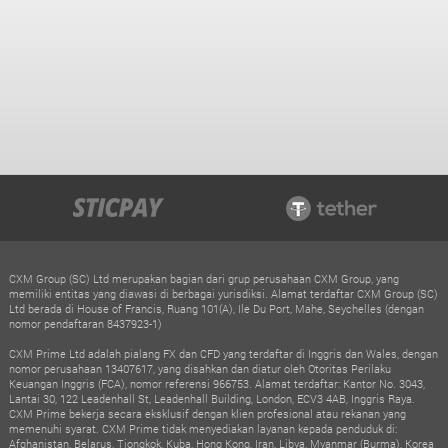
CXM Group (SC) Ltd merupakan bagian dari grup perusahaan CXM Group, yang
memiliki entitas yang diawasi di berbagai yurisdiksi. Alamat terdaftar CXM Group (SC)
Ltd berada di House of Francis, Ruang 101(A), Ile Du Port, Mahe, Seychelles (dengan
nomor pendaftaran 8437923-1)
CXM Prime Ltd adalah pialang FX dan CFD yang terdaftar di Inggris dan Wales, dengan
nomor perusahaan 13407617, yang disahkan dan diatur oleh Otoritas Perilaku
Keuangan Inggris (FCA), nomor referensi 966753. Alamat terdaftar: Kantor No. 3043,
Lantai 30, 122 Leadenhall St, Leadenhall Building, London, ECV3 4AB, Inggris Raya.
CXM Prime bekerja secara eksklusif dengan klien profesional atau rekanan yang
memenuhi syarat. CXM Prime tidak menyediakan layanan kepada penduduk di:
Afghanistan, Belarus, Tiongkok, Kuba, Hong Kong, Iran, Libya, Myanmar (Burma), Korea