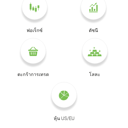
ฟอเร็กซ์
ดัชนี
ตะกร้าการเทรด
โลหะ
หุ้น US/EU