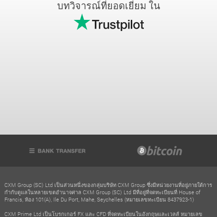
บทวิจารณ์ที่ยอดเยี่ยม ใน
CXM Group (SC) Ltd เป็นส่วนหนึ่งของกลุ่มบริษัท CXM Group ซึ่งมีหน่วยงานที่อยู่ภายใต้การ
กำกับดูแลในหลายเขตอำนาจศาล CXM Group (SC) Ltd มีที่อยู่ที่จดทะเบียนที่ House of
Francis, ห้อง 101(A), Ile Du Port, Mahe, Seychelles (หมายเลขทะเบียน 8437923-1)
CXM Prime Ltd เป็นโบรกเกอร์ FX และ CFD ที่จดทะเบียนในอังกฤษและเวลส์ หมายเลข