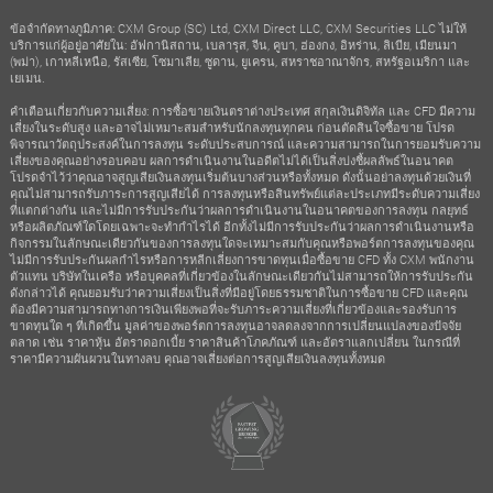
ข้อจำกัดทางภูมิภาค: CXM Group (SC) Ltd, CXM Direct LLC, CXM Securities LLC ไม่ให้
บริการแก่ผู้อยู่อาศัยใน: อัฟกานิสถาน, เบลารุส, จีน, คูบา, ฮ่องกง, อิหร่าน, ลิเบีย, เมียนมา
(พม่า), เกาหลีเหนือ, รัสเซีย, โซมาเลีย, ซูดาน, ยูเครน, สหราชอาณาจักร, สหรัฐอเมริกา และ
เยเมน.
คำเตือนเกี่ยวกับความเสี่ยง: การซื้อขายเงินตราต่างประเทศ สกุลเงินดิจิทัล และ CFD มีความ
เสี่ยงในระดับสูง และอาจไม่เหมาะสมสำหรับนักลงทุนทุกคน ก่อนตัดสินใจซื้อขาย โปรด
พิจารณาวัตถุประสงค์ในการลงทุน ระดับประสบการณ์ และความสามารถในการยอมรับความ
เสี่ยงของคุณอย่างรอบคอบ ผลการดำเนินงานในอดีตไม่ได้เป็นสิ่งบ่งชี้ผลลัพธ์ในอนาคต
โปรดจำไว้ว่าคุณอาจสูญเสียเงินลงทุนเริ่มต้นบางส่วนหรือทั้งหมด ดังนั้นอย่าลงทุนด้วยเงินที่
คุณไม่สามารถรับภาระการสูญเสียได้ การลงทุนหรือสินทรัพย์แต่ละประเภทมีระดับความเสี่ยง
ที่แตกต่างกัน และไม่มีการรับประกันว่าผลการดำเนินงานในอนาคตของการลงทุน กลยุทธ์
หรือผลิตภัณฑ์ใดโดยเฉพาะจะทำกำไรได้ อีกทั้งไม่มีการรับประกันว่าผลการดำเนินงานหรือ
กิจกรรมในลักษณะเดียวกันของการลงทุนใดจะเหมาะสมกับคุณหรือพอร์ตการลงทุนของคุณ
ไม่มีการรับประกันผลกำไรหรือการหลีกเลี่ยงการขาดทุนเมื่อซื้อขาย CFD ทั้ง CXM พนักงาน
ตัวแทน บริษัทในเครือ หรือบุคคลที่เกี่ยวข้องในลักษณะเดียวกันไม่สามารถให้การรับประกัน
ดังกล่าวได้ คุณยอมรับว่าความเสี่ยงเป็นสิ่งที่มีอยู่โดยธรรมชาติในการซื้อขาย CFD และคุณ
ต้องมีความสามารถทางการเงินเพียงพอที่จะรับภาระความเสี่ยงที่เกี่ยวข้องและรองรับการ
ขาดทุนใด ๆ ที่เกิดขึ้น มูลค่าของพอร์ตการลงทุนอาจลดลงจากการเปลี่ยนแปลงของปัจจัย
ตลาด เช่น ราคาหุ้น อัตราดอกเบี้ย ราคาสินค้าโภคภัณฑ์ และอัตราแลกเปลี่ยน ในกรณีที่
ราคามีความผันผวนในทางลบ คุณอาจเสี่ยงต่อการสูญเสียเงินลงทุนทั้งหมด