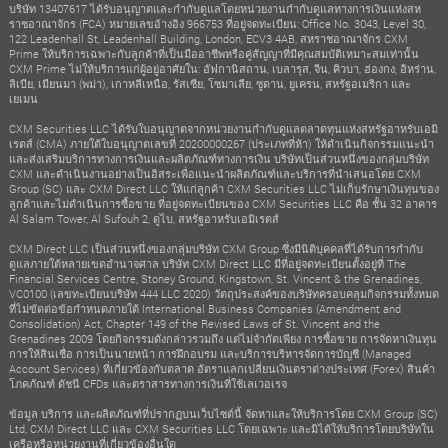
บริษัท 13407617 ได้รับอนุญาตและกำกับดูแลโดยหน่วยงานกำกับดูแลทางการเงินแห่งสห
ราชอาณาจักร (FCA) หมายเลขอ้างอิง 966753 ที่อยู่จดทะเบียน: Office No. 3043, Level 30,
122 Leadenhall St, Leadenhall Building, London, ECV3 4AB, สหราชอาณาจักร CXM
Prime ให้บริการเฉพาะกับลูกค้าที่เป็นมืออาชีพหรือคู่สัญญาที่มีคุณสมบัติเหมาะสมเท่านั้น
CXM Prime ไม่ให้บริการแก่ผู้อยู่อาศัยใน: อัฟกานิสถาน, เบลารุส, จีน, คิวบา, ฮ่องกง, อิหร่าน,
ลิเบีย, เมียนมา (พม่า), เกาหลีเหนือ, รัสเซีย, โซมาเลีย, ซูดาน, ยูเครน, สหรัฐอเมริกา และ
เยเมน
CXM Securities LLC ได้รับใบอนุญาตจากหน่วยงานกำกับดูแลตลาดทุนแห่งสหรัฐอาหรับเอมิ
เรตส์ (CMA) ภายใต้ใบอนุญาตเลขที่ 20200000267 (ประเภทที่ห้า) ให้ดำเนินกิจกรรมแนะนำ
และส่งเสริมบริการทางการเงินและผลิตภัณฑ์ทางการเงิน บริษัทเป็นส่วนหนึ่งของกลุ่มบริษัท
CXM และดำเนินงานอย่างเป็นอิสระเพื่อแนะนำผลิตภัณฑ์และบริการที่นำเสนอโดย CXM
Group (SC) และ CXM Direct LLC ให้แก่ลูกค้า CXM Securities LLC ไม่เก็บรักษาเงินทุนของ
ลูกค้าและไม่ดำเนินการซื้อขาย ที่อยู่จดทะเบียนของ CXM Securities LLC คือ ชั้น 32 อาคาร
Al Salam Tower, Al Sufouh 2, ดูไบ, สหรัฐอาหรับเอมิเรตส์
CXM Direct LLC เป็นส่วนหนึ่งของกลุ่มบริษัท CXM Group ซึ่งมีนิติบุคคลที่ได้รับการกำกับ
ดูแลภายใต้หลายเขตอำนาจศาล บริษัท CXM Direct LLC มีที่อยู่จดทะเบียนตั้งอยู่ที่ The
Financial Services Centre, Stoney Ground, Kingstown, St. Vincent & the Grenadines,
VC0100 (เลขทะเบียนบริษัท 444 LLC 2020) วัตถุประสงค์ของบริษัทครอบคลุมกิจกรรมทั้งหมด
ที่ไม่ขัดต่อข้อกำหนดภายใต้ International Business Companies (Amendment and
Consolidation) Act, Chapter 149 of the Revised Laws of St. Vincent and the
Grenadines 2009 โดยกิจกรรมดังกล่าวรวมถึง แต่ไม่จำกัดเพียง การซื้อขาย การจัดหาเงินทุน
การให้สินเชื่อ การเป็นนายหน้า การฝึกอบรม และบริการบริหารจัดการบัญชี (Managed
Account Services) ที่เกี่ยวข้องกับตลาด อัตราแลกเปลี่ยนเงินตราต่างประเทศ (Forex) สินค้า
โภคภัณฑ์ ดัชนี CFDs และตราสารทางการเงินที่ใช้เลเวอเรจ
ข้อมูล บริการ และผลิตภัณฑ์ที่ปรากฏบนเว็บไซต์นี้ จัดหาและให้บริการโดย CXM Group (SC)
Ltd, CXM Direct LLC และ CXM Securities LLC โดยเฉพาะ และมิได้ให้บริการโดยบริษัทใน
เครือหรือหน่วยงานที่เกี่ยวข้องอื่นใด