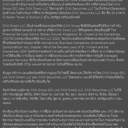
CXM และดำเนินงานอย่างเป็นอิสระเพื่อแนะนำผลิตภัณฑ์และบริการที่นำเสนอโดย CXM
Group (SC) และ CXM Direct LLC ให้แก่ลูกค้า CXM Securities LLC ไม่เก็บรักษาเงินทุนของ
ลูกค้าและไม่ดำเนินการซื้อขาย ที่อยู่จดทะเบียนของ CXM Securities LLC คือ ชั้น 32 อาคาร
Al Salam Tower, Al Sufouh 2, ดูไบ, สหรัฐอาหรับเอมิเรตส์
CXM Direct LLC เป็นส่วนหนึ่งของกลุ่มบริษัท CXM Group ซึ่งมีนิติบุคคลที่ได้รับการกำกับ
ดูแลภายใต้หลายเขตอำนาจศาล บริษัท CXM Direct LLC มีที่อยู่จดทะเบียนตั้งอยู่ที่ The
Financial Services Centre, Stoney Ground, Kingstown, St. Vincent & the Grenadines,
VC0100 (เลขทะเบียนบริษัท 444 LLC 2020) วัตถุประสงค์ของบริษัทครอบคลุมกิจกรรมทั้งหมด
ที่ไม่ขัดต่อข้อกำหนดภายใต้ International Business Companies (Amendment and
Consolidation) Act, Chapter 149 of the Revised Laws of St. Vincent and the
Grenadines 2009 โดยกิจกรรมดังกล่าวรวมถึง แต่ไม่จำกัดเพียง การซื้อขาย การจัดหาเงินทุน
การให้สินเชื่อ การเป็นนายหน้า การฝึกอบรม และบริการบริหารจัดการบัญชี (Managed
Account Services) ที่เกี่ยวข้องกับตลาด อัตราแลกเปลี่ยนเงินตราต่างประเทศ (Forex) สินค้า
โภคภัณฑ์ ดัชนี CFDs และตราสารทางการเงินที่ใช้เลเวอเรจ
ข้อมูล บริการ และผลิตภัณฑ์ที่ปรากฏบนเว็บไซต์นี้ จัดหาและให้บริการโดย CXM Group (SC)
Ltd, CXM Direct LLC และ CXM Securities LLC โดยเฉพาะ และมิได้ให้บริการโดยบริษัทใน
เครือหรือหน่วยงานที่เกี่ยวข้องอื่นใด
ข้อจำกัดทางภูมิภาค: CXM Group (SC) Ltd, CXM Direct LLC, CXM Securities LLC ไม่ให้
บริการแก่ผู้อยู่อาศัยใน: อัฟกานิสถาน, เบลารุส, จีน, คูบา, ฮ่องกง, อิหร่าน, ลิเบีย, เมียนมา
(พม่า), เกาหลีเหนือ, รัสเซีย, โซมาเลีย, ซูดาน, ยูเครน, สหราชอาณาจักร, สหรัฐอเมริกา และ
เยเมน.
คำเตือนเกี่ยวกับความเสี่ยง: การซื้อขายเงินตราต่างประเทศ สกุลเงินดิจิทัล และ CFD มีความ
เสี่ยงในระดับสูง และอาจไม่เหมาะสมสำหรับนักลงทุนทุกคน ก่อนตัดสินใจซื้อขาย โปรด
พิจารณาวัตถุประสงค์ในการลงทุน ระดับประสบการณ์ และความสามารถในการยอมรับความ
เสี่ยงของคุณอย่างรอบคอบ ผลการดำเนินงานในอดีตไม่ได้เป็นสิ่งบ่งชี้ผลลัพธ์ในอนาคต