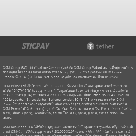
CXM Group (SC) Ltd เป็นส่วนหนึ่งของกลุ่มบริษัท CXM Group ซึ่งมีหน่วยงานที่อยู่ภายใต้การ
กำกับดูแลในหลายเขตอำนาจศาล CXM Group (SC) Ltd มีที่อยู่ที่จดทะเบียนที่ House of
Francis, ห้อง 101(A), Ile Du Port, Mahe, Seychelles (หมายเลขทะเบียน 8437923-1)
CXM Prime Ltd เป็นโบรกเกอร์ FX และ CFD ที่จดทะเบียนในอังกฤษและเวลส์ หมายเลข
บริษัท 13407617 ได้รับอนุญาตและกำกับดูแลโดยหน่วยงานกำกับดูแลทางการเงินแห่งสห
ราชอาณาจักร (FCA) หมายเลขอ้างอิง 966753 ที่อยู่จดทะเบียน: Office No. 3043, Level 30,
122 Leadenhall St, Leadenhall Building, London, ECV3 4AB, สหราชอาณาจักร CXM
Prime ให้บริการเฉพาะกับลูกค้าที่เป็นมืออาชีพหรือคู่สัญญาที่มีคุณสมบัติเหมาะสมเท่านั้น
CXM Prime ไม่ให้บริการแก่ผู้อยู่อาศัยใน: อัฟกานิสถาน, เบลารุส, จีน, คิวบา, ฮ่องกง, อิหร่าน,
ลิเบีย, เมียนมา (พม่า), เกาหลีเหนือ, รัสเซีย, โซมาเลีย, ซูดาน, ยูเครน, สหรัฐอเมริกา และ
เยเมน
CXM Securities LLC ได้รับใบอนุญาตจากหน่วยงานกำกับดูแลตลาดทุนแห่งสหรัฐอาหรับเอมิ
เรตส์ (CMA) ภายใต้ใบอนุญาตเลขที่ 20200000267 (ประเภทที่ห้า) ให้ดำเนินกิจกรรมแนะนำ
และส่งเสริมบริการทางการเงินและผลิตภัณฑ์ทางการเงิน บริษัทเป็นส่วนหนึ่งของกลุ่มบริษัท