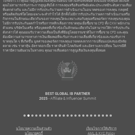
โปรดจำไว้ว่าคุณอาจสูญเสียเงินลงทุนเริ่มต้นบางส่วนหรือทั้งหมด ดังนั้นอย่าลงทุนด้วยเงินที่
คุณไม่สามารถรับภาระการสูญเสียได้ การลงทุนหรือสินทรัพย์แต่ละประเภทมีระดับความเสี่ยง
ที่แตกต่างกัน และไม่มีการรับประกันว่าผลการดำเนินงานในอนาคตของการลงทุน กลยุทธ์
หรือผลิตภัณฑ์ใดโดยเฉพาะจะทำกำไรได้ อีกทั้งไม่มีการรับประกันว่าผลการดำเนินงานหรือ
กิจกรรมในลักษณะเดียวกันของการลงทุนใดจะเหมาะสมกับคุณหรือพอร์ตการลงทุนของคุณ
ไม่มีการรับประกันผลกำไรหรือการหลีกเลี่ยงการขาดทุนเมื่อซื้อขาย CFD ทั้ง CXM พนักงาน
ตัวแทน บริษัทในเครือ หรือบุคคลที่เกี่ยวข้องในลักษณะเดียวกันไม่สามารถให้การรับประกัน
ดังกล่าวได้ คุณยอมรับว่าความเสี่ยงเป็นสิ่งที่มีอยู่โดยธรรมชาติในการซื้อขาย CFD และคุณ
ต้องมีความสามารถทางการเงินเพียงพอที่จะรับภาระความเสี่ยงที่เกี่ยวข้องและรองรับการ
ขาดทุนใด ๆ ที่เกิดขึ้น มูลค่าของพอร์ตการลงทุนอาจลดลงจากการเปลี่ยนแปลงของปัจจัย
ตลาด เช่น ราคาหุ้น อัตราดอกเบี้ย ราคาสินค้าโภคภัณฑ์ และอัตราแลกเปลี่ยน ในกรณีที่
ราคามีความผันผวนในทางลบ คุณอาจเสี่ยงต่อการสูญเสียเงินลงทุนทั้งหมด
BEST GLOBAL IB PARTNER
- Affiliate & Influencer Summit
2025
นโยบายความเป็นส่วนตัว
เงื่อนไขการให้บริการ
นโยบายคุกกี้
AML & KYC Policy