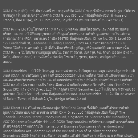
CXM Group (SC) Ltd เป็นส่วนหนึ่งของกลุ่มบริษัท CXM Group ซึ่งมีหน่วยงานที่อยู่ภายใต้การ
กำกับดูแลในหลายเขตอำนาจศาล CXM Group (SC) Ltd มีที่อยู่ที่จดทะเบียนที่ House of
Francis, ห้อง 101(A), Ile Du Port, Mahe, Seychelles (หมายเลขทะเบียน 8437923-1)
CXM Prime Ltd เป็นโบรกเกอร์ FX และ CFD ที่จดทะเบียนในอังกฤษและเวลส์ หมายเลข
บริษัท 13407617 ได้รับอนุญาตและกำกับดูแลโดยหน่วยงานกำกับดูแลทางการเงินแห่งสห
ราชอาณาจักร (FCA) หมายเลขอ้างอิง 966753 ที่อยู่จดทะเบียน: Office No. 3043, Level 30,
122 Leadenhall St, Leadenhall Building, London, ECV3 4AB, สหราชอาณาจักร CXM
Prime ให้บริการเฉพาะกับลูกค้าที่เป็นมืออาชีพหรือคู่สัญญาที่มีคุณสมบัติเหมาะสมเท่านั้น
CXM Prime ไม่ให้บริการแก่ผู้อยู่อาศัยใน: อัฟกานิสถาน, เบลารุส, จีน, คิวบา, ฮ่องกง, อิหร่าน,
ลิเบีย, เมียนมา (พม่า), เกาหลีเหนือ, รัสเซีย, โซมาเลีย, ซูดาน, ยูเครน, สหรัฐอเมริกา และ
เยเมน
CXM Securities LLC ได้รับใบอนุญาตจากหน่วยงานกำกับดูแลตลาดทุนแห่งสหรัฐอาหรับเอมิ
เรตส์ (CMA) ภายใต้ใบอนุญาตเลขที่ 20200000267 (ประเภทที่ห้า) ให้ดำเนินกิจกรรมแนะนำ
และส่งเสริมบริการทางการเงินและผลิตภัณฑ์ทางการเงิน บริษัทเป็นส่วนหนึ่งของกลุ่มบริษัท
CXM และดำเนินงานอย่างเป็นอิสระเพื่อแนะนำผลิตภัณฑ์และบริการที่นำเสนอโดย CXM
Group (SC) และ CXM Direct LLC ให้แก่ลูกค้า CXM Securities LLC ไม่เก็บรักษาเงินทุนของ
ลูกค้าและไม่ดำเนินการซื้อขาย ที่อยู่จดทะเบียนของ CXM Securities LLC คือ ชั้น 32 อาคาร
Al Salam Tower, Al Sufouh 2, ดูไบ, สหรัฐอาหรับเอมิเรตส์
CXM Direct LLC เป็นส่วนหนึ่งของกลุ่มบริษัท CXM Group ซึ่งมีนิติบุคคลที่ได้รับการกำกับ
ดูแลภายใต้หลายเขตอำนาจศาล บริษัท CXM Direct LLC มีที่อยู่จดทะเบียนตั้งอยู่ที่ The
Financial Services Centre, Stoney Ground, Kingstown, St. Vincent & the Grenadines,
VC0100 (เลขทะเบียนบริษัท 444 LLC 2020) วัตถุประสงค์ของบริษัทครอบคลุมกิจกรรมทั้งหมด
ที่ไม่ขัดต่อข้อกำหนดภายใต้ International Business Companies (Amendment and
Consolidation) Act, Chapter 149 of the Revised Laws of St. Vincent and the
Grenadines 2009 โดยกิจกรรมดังกล่าวรวมถึง แต่ไม่จำกัดเพียง การซื้อขาย การจัดหาเงินทุน