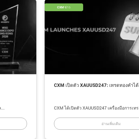
CXM ข่าว
CXM เปิดตัว XAUUSD247: เทรดทองคำได้ตลอด 24/7
CXM ได้เปิดตัว XAUUSD247 เครื่องมือการเทรดใ�...
อ่านเพิ่มเติม