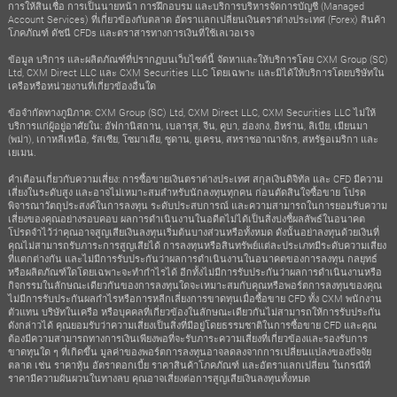
การให้สินเชื่อ การเป็นนายหน้า การฝึกอบรม และบริการบริหารจัดการบัญชี (Managed
Account Services) ที่เกี่ยวข้องกับตลาด อัตราแลกเปลี่ยนเงินตราต่างประเทศ (Forex) สินค้า
โภคภัณฑ์ ดัชนี CFDs และตราสารทางการเงินที่ใช้เลเวอเรจ
ข้อมูล บริการ และผลิตภัณฑ์ที่ปรากฏบนเว็บไซต์นี้ จัดหาและให้บริการโดย CXM Group (SC)
Ltd, CXM Direct LLC และ CXM Securities LLC โดยเฉพาะ และมิได้ให้บริการโดยบริษัทใน
เครือหรือหน่วยงานที่เกี่ยวข้องอื่นใด
ข้อจำกัดทางภูมิภาค: CXM Group (SC) Ltd, CXM Direct LLC, CXM Securities LLC ไม่ให้
บริการแก่ผู้อยู่อาศัยใน: อัฟกานิสถาน, เบลารุส, จีน, คูบา, ฮ่องกง, อิหร่าน, ลิเบีย, เมียนมา
(พม่า), เกาหลีเหนือ, รัสเซีย, โซมาเลีย, ซูดาน, ยูเครน, สหราชอาณาจักร, สหรัฐอเมริกา และ
เยเมน.
คำเตือนเกี่ยวกับความเสี่ยง: การซื้อขายเงินตราต่างประเทศ สกุลเงินดิจิทัล และ CFD มีความ
เสี่ยงในระดับสูง และอาจไม่เหมาะสมสำหรับนักลงทุนทุกคน ก่อนตัดสินใจซื้อขาย โปรด
พิจารณาวัตถุประสงค์ในการลงทุน ระดับประสบการณ์ และความสามารถในการยอมรับความ
เสี่ยงของคุณอย่างรอบคอบ ผลการดำเนินงานในอดีตไม่ได้เป็นสิ่งบ่งชี้ผลลัพธ์ในอนาคต
โปรดจำไว้ว่าคุณอาจสูญเสียเงินลงทุนเริ่มต้นบางส่วนหรือทั้งหมด ดังนั้นอย่าลงทุนด้วยเงินที่
คุณไม่สามารถรับภาระการสูญเสียได้ การลงทุนหรือสินทรัพย์แต่ละประเภทมีระดับความเสี่ยง
ที่แตกต่างกัน และไม่มีการรับประกันว่าผลการดำเนินงานในอนาคตของการลงทุน กลยุทธ์
หรือผลิตภัณฑ์ใดโดยเฉพาะจะทำกำไรได้ อีกทั้งไม่มีการรับประกันว่าผลการดำเนินงานหรือ
กิจกรรมในลักษณะเดียวกันของการลงทุนใดจะเหมาะสมกับคุณหรือพอร์ตการลงทุนของคุณ
ไม่มีการรับประกันผลกำไรหรือการหลีกเลี่ยงการขาดทุนเมื่อซื้อขาย CFD ทั้ง CXM พนักงาน
ตัวแทน บริษัทในเครือ หรือบุคคลที่เกี่ยวข้องในลักษณะเดียวกันไม่สามารถให้การรับประกัน
ดังกล่าวได้ คุณยอมรับว่าความเสี่ยงเป็นสิ่งที่มีอยู่โดยธรรมชาติในการซื้อขาย CFD และคุณ
ต้องมีความสามารถทางการเงินเพียงพอที่จะรับภาระความเสี่ยงที่เกี่ยวข้องและรองรับการ
ขาดทุนใด ๆ ที่เกิดขึ้น มูลค่าของพอร์ตการลงทุนอาจลดลงจากการเปลี่ยนแปลงของปัจจัย
ตลาด เช่น ราคาหุ้น อัตราดอกเบี้ย ราคาสินค้าโภคภัณฑ์ และอัตราแลกเปลี่ยน ในกรณีที่
ราคามีความผันผวนในทางลบ คุณอาจเสี่ยงต่อการสูญเสียเงินลงทุนทั้งหมด