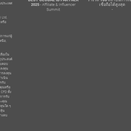
่างประเทศ
- Affiliate & Influencer
R
เชื่อถือได้สูงสุด
2025
po Dubai
-
Summit
 Ltd,
อหรือ
การแก่ผู้
หนือ,
สี่ยงใน
ุประสงค์
อบคอบ
นลงทุน
การลงทุน
ดำเนิน
รรับ
คุณหรือ
CFD ทั้ง
้การรับ
ละคุณ
ดทุนใด ๆ
หุ้น
ทางลบ