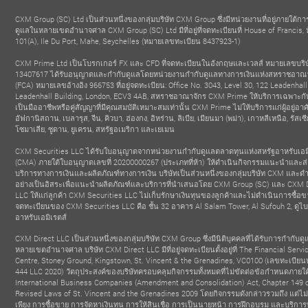
CXM Group (SC) Ltd เป็นส่วนหนึ่งของกลุ่มบริษัท CXM Group ซึ่งมีหน่วยงานที่อยู่ภายใต้ก
ดูแลในหลายเขตอำนาจศาล CXM Group (SC) Ltd มีที่อยู่ที่จดทะเบียนที่ House of Francis, 
101(A), Ile Du Port, Mahe, Seychelles (หมายเลขทะเบียน 8437923-1)
CXM Prime Ltd เป็นโบรกเกอร์ FX และ CFD ที่จดทะเบียนในอังกฤษและเวลส์ หมายเลขบริษ
13407617 ได้รับอนุญาตและกำกับดูแลโดยหน่วยงานกำกับดูแลทางการเงินแห่งสหราชอาณ
(FCA) หมายเลขอ้างอิง 966753 ที่อยู่จดทะเบียน: Office No. 3043, Level 30, 122 Leadenhall
Leadenhall Building, London, ECV3 4AB, สหราชอาณาจักร CXM Prime ให้บริการเฉพาะกับล
เป็นมืออาชีพหรือคู่สัญญาที่มีคุณสมบัติเหมาะสมเท่านั้น CXM Prime ไม่ให้บริการแก่ผู้อยู่อาศ
อัฟกานิสถาน, เบลารุส, จีน, คิวบา, ฮ่องกง, อิหร่าน, ลิเบีย, เมียนมา (พม่า), เกาหลีเหนือ, รัสเซี
โซมาเลีย, ซูดาน, ยูเครน, สหรัฐอเมริกา และเยเมน
CXM Securities LLC ได้รับใบอนุญาตจากหน่วยงานกำกับดูแลตลาดทุนแห่งสหรัฐอาหรับเอม
(CMA) ภายใต้ใบอนุญาตเลขที่ 20200000267 (ประเภทที่ห้า) ให้ดำเนินกิจกรรมแนะนำและส่
บริการทางการเงินและผลิตภัณฑ์ทางการเงิน บริษัทเป็นส่วนหนึ่งของกลุ่มบริษัท CXM และด
อย่างเป็นอิสระเพื่อแนะนำผลิตภัณฑ์และบริการที่นำเสนอโดย CXM Group (SC) และ CXM 
LLC ให้แก่ลูกค้า CXM Securities LLC ไม่เก็บรักษาเงินทุนของลูกค้าและไม่ดำเนินการซื้อขาย 
จดทะเบียนของ CXM Securities LLC คือ ชั้น 32 อาคาร Al Salam Tower, Al Sufouh 2, ดูไบ
อาหรับเอมิเรตส์
CXM Direct LLC เป็นส่วนหนึ่งของกลุ่มบริษัท CXM Group ซึ่งมีนิติบุคคลที่ได้รับการกำกับด
หลายเขตอำนาจศาล บริษัท CXM Direct LLC มีที่อยู่จดทะเบียนตั้งอยู่ที่ The Financial Servi
Centre, Stoney Ground, Kingstown, St. Vincent & the Grenadines, VC0100 (เลขทะเบียนบ
444 LLC 2020) วัตถุประสงค์ของบริษัทครอบคลุมกิจกรรมทั้งหมดที่ไม่ขัดต่อข้อกำหนดภายใต
International Business Companies (Amendment and Consolidation) Act, Chapter 149 o
Revised Laws of St. Vincent and the Grenadines 2009 โดยกิจกรรมดังกล่าวรวมถึง แต่ไม
เพียง การซื้อขาย การจัดหาเงินทุน การให้สินเชื่อ การเป็นนายหน้า การฝึกอบรม และบริการ
ร์ที่มีอิทธิพลมาก
โบรกเกอร์ที่เติบโตเร็วที่สุด
BEST GOLD 