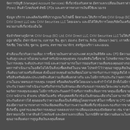
จัดการบัญชี (Managed Account Services) ที่เกี่ยวข้องกับตลาด อัตราแลกเปลี่ยนเงินตราต
- Figure Finance
ที่สุด
BROKE
2019
(Forex) สินค้าโภคภัณฑ์ ดัชนี CFDs และตราสารทางการเงินที่ใช้เลเวอเรจ
 Dundan Finance
- iFX Ex
2026
ข้อมูล บริการ และผลิตภัณฑ์ที่ปรากฏบนเว็บไซต์นี้ จัดหาและให้บริการโดย CXM Group (SC)
CXM Direct LLC และ CXM Securities LLC โดยเฉพาะ และมิได้ให้บริการโดยบริษัทในเครื
หน่วยงานที่เกี่ยวข้องอื่นใด
ข้อจำกัดทางภูมิภาค: CXM Group (SC) Ltd, CXM Direct LLC, CXM Securities LLC ไม่ให้บริ
อยู่อาศัยใน: อัฟกานิสถาน, เบลารุส, จีน, คูบา, ฮ่องกง, อิหร่าน, ลิเบีย, เมียนมา (พม่า), เกาหลีเ
รัสเซีย, โซมาเลีย, ซูดาน, ยูเครน, สหราชอาณาจักร, สหรัฐอเมริกา และเยเมน.
คำเตือนเกี่ยวกับความเสี่ยง: การซื้อขายเงินตราต่างประเทศ สกุลเงินดิจิทัล และ CFD มีความเ
ระดับสูง และอาจไม่เหมาะสมสำหรับนักลงทุนทุกคน ก่อนตัดสินใจซื้อขาย โปรดพิจารณาวัตถ
ในการลงทุน ระดับประสบการณ์ และความสามารถในการยอมรับความเสี่ยงของคุณอย่างร
ผลการดำเนินงานในอดีตไม่ได้เป็นสิ่งบ่งชี้ผลลัพธ์ในอนาคต โปรดจำไว้ว่าคุณอาจสูญเสียเงิ
เริ่มต้นบางส่วนหรือทั้งหมด ดังนั้นอย่าลงทุนด้วยเงินที่คุณไม่สามารถรับภาระการสูญเสียได้ 
หรือสินทรัพย์แต่ละประเภทมีระดับความเสี่ยงที่แตกต่างกัน และไม่มีการรับประกันว่าผลการ
งานในอนาคตของการลงทุน กลยุทธ์ หรือผลิตภัณฑ์ใดโดยเฉพาะจะทำกำไรได้ อีกทั้งไม่มีกา
ประกันว่าผลการดำเนินงานหรือกิจกรรมในลักษณะเดียวกันของการลงทุนใดจะเหมาะสมกับ
พอร์ตการลงทุนของคุณ ไม่มีการรับประกันผลกำไรหรือการหลีกเลี่ยงการขาดทุนเมื่อซื้อขาย 
CXM พนักงาน ตัวแทน บริษัทในเครือ หรือบุคคลที่เกี่ยวข้องในลักษณะเดียวกันไม่สามารถให
ประกันดังกล่าวได้ คุณยอมรับว่าความเสี่ยงเป็นสิ่งที่มีอยู่โดยธรรมชาติในการซื้อขาย CFD แ
ต้องมีความสามารถทางการเงินเพียงพอที่จะรับภาระความเสี่ยงที่เกี่ยวข้องและรองรับการขา
ที่เกิดขึ้น มูลค่าของพอร์ตการลงทุนอาจลดลงจากการเปลี่ยนแปลงของปัจจัยตลาด เช่น ราคา
อัตราดอกเบี้ย ราคาสินค้าโภคภัณฑ์ และอัตราแลกเปลี่ยน ในกรณีที่ราคามีความผันผวนใน
คุณอาจเสี่ยงต่อการสูญเสียเงินลงทุนทั้งหมด