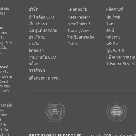
ารกำกับ
บริษัท
แพลตฟอร์ม
ผลิตภัณฑ์
ห้อง
ทำไมต้อง CXM
MetaTrader 4
ฟอเร็กซ์
เกี่ยวกับเรา
MetaTrader 5
โลหะ
ัท
เงินทุนที่ปลอดภัย
TradingView
ดัชนี
าจักร
ประกันภัย
โซเชียลเทรดดิ้ง
พลังงาน
 St,
ูกค้าที่
รางวัล
PAMM
คริปโต
ัยใน:
ติดต่อเรา
หุ้น EU/US
ย,
ร่วมงานกับ CXM
แพ็คเกจการลงทุ
บล็อก
โปรแกรมรับรายไ
ิเรตส์
การศึกษา
งเสริม
ำเนินงาน
บล็อกอุตสาหกรรม
Direct
ที่อยู่
, สหรัฐ
ูแลภายใต้
ces
ริษัท
้
f the
่จำกัด
บริหาร
TRADING
BEST GLOBAL IB PARTNER
รางวัล 100 สถาบันการเงิ