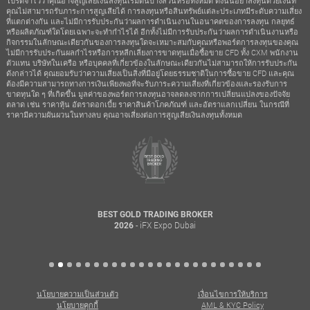
โปรดจำไว้ว่าคุณอาจสูญเสียเงินลงทุนเริ่มต้นบางส่วนหรือทั้งหมด ดังนั้นอย่าลงทุนด้วยเงินที่
คุณไม่สามารถรับภาระการสูญเสียได้ การลงทุนหรือสินทรัพย์แต่ละประเภทมีระดับความเสี่ยง
ที่แตกต่างกัน และไม่มีการรับประกันว่าผลการดำเนินงานในอนาคตของการลงทุน กลยุทธ์
หรือผลิตภัณฑ์ใดโดยเฉพาะจะทำกำไรได้ อีกทั้งไม่มีการรับประกันว่าผลการดำเนินงานหรือ
กิจกรรมในลักษณะเดียวกันของการลงทุนใดจะเหมาะสมกับคุณหรือพอร์ตการลงทุนของคุณ
ไม่มีการรับประกันผลกำไรหรือการหลีกเลี่ยงการขาดทุนเมื่อซื้อขาย CFD ทั้ง CXM พนักงาน
ตัวแทน บริษัทในเครือ หรือบุคคลที่เกี่ยวข้องในลักษณะเดียวกันไม่สามารถให้การรับประกัน
ดังกล่าวได้ คุณยอมรับว่าความเสี่ยงเป็นสิ่งที่มีอยู่โดยธรรมชาติในการซื้อขาย CFD และคุณ
ต้องมีความสามารถทางการเงินเพียงพอที่จะรับภาระความเสี่ยงที่เกี่ยวข้องและรองรับการ
ขาดทุนใด ๆ ที่เกิดขึ้น มูลค่าของพอร์ตการลงทุนอาจลดลงจากการเปลี่ยนแปลงของปัจจัย
ตลาด เช่น ราคาหุ้น อัตราดอกเบี้ย ราคาสินค้าโภคภัณฑ์ และอัตราแลกเปลี่ยน ในกรณีที่
ราคามีความผันผวนในทางลบ คุณอาจเสี่ยงต่อการสูญเสียเงินลงทุนทั้งหมด
BEST GOLD TRADING BROKER
- iFX Expo Dubai
2026
นโยบายความเป็นส่วนตัว
เงื่อนไขการให้บริการ
นโยบายคุกกี้
AML & KYC Policy