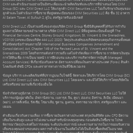
CXM และดำเนินงานอย่างเป็นอิสระเพื่อแนะนำผลิตภัณฑ์และบริการที่นำเสนอโดย CXM
Group (SC) และ CXM Direct LLC ให้แก่ลูกค้า CXM Securities LLC ไม่เก็บรักษาเงินทุนของ
ลูกค้าและไม่ดำเนินการซื้อขาย ที่อยู่จดทะเบียนของ CXM Securities LLC คือ ชั้น 32 อาคาร
Al Salam Tower, Al Sufouh 2, ดูไบ, สหรัฐอาหรับเอมิเรตส์
CXM Direct LLC เป็นส่วนหนึ่งของกลุ่มบริษัท CXM Group ซึ่งมีนิติบุคคลที่ได้รับการกำกับ
ดูแลภายใต้หลายเขตอำนาจศาล บริษัท CXM Direct LLC มีที่อยู่จดทะเบียนตั้งอยู่ที่ The
Financial Services Centre, Stoney Ground, Kingstown, St. Vincent & the Grenadines,
VC0100 (เลขทะเบียนบริษัท 444 LLC 2020) วัตถุประสงค์ของบริษัทครอบคลุมกิจกรรมทั้งหมด
ที่ไม่ขัดต่อข้อกำหนดภายใต้ International Business Companies (Amendment and
Consolidation) Act, Chapter 149 of the Revised Laws of St. Vincent and the
Grenadines 2009 โดยกิจกรรมดังกล่าวรวมถึง แต่ไม่จำกัดเพียง การซื้อขาย การจัดหาเงินทุน
การให้สินเชื่อ การเป็นนายหน้า การฝึกอบรม และบริการบริหารจัดการบัญชี (Managed
Account Services) ที่เกี่ยวข้องกับตลาด อัตราแลกเปลี่ยนเงินตราต่างประเทศ (Forex) สินค้า
โภคภัณฑ์ ดัชนี CFDs และตราสารทางการเงินที่ใช้เลเวอเรจ
ข้อมูล บริการ และผลิตภัณฑ์ที่ปรากฏบนเว็บไซต์นี้ จัดหาและให้บริการโดย CXM Group (SC)
Ltd, CXM Direct LLC และ CXM Securities LLC โดยเฉพาะ และมิได้ให้บริการโดยบริษัทใน
เครือหรือหน่วยงานที่เกี่ยวข้องอื่นใด
ข้อจำกัดทางภูมิภาค: CXM Group (SC) Ltd, CXM Direct LLC, CXM Securities LLC ไม่ให้
บริการแก่ผู้อยู่อาศัยใน: อัฟกานิสถาน, เบลารุส, จีน, คูบา, ฮ่องกง, อิหร่าน, ลิเบีย, เมียนมา
(พม่า), เกาหลีเหนือ, รัสเซีย, โซมาเลีย, ซูดาน, ยูเครน, สหราชอาณาจักร, สหรัฐอเมริกา และ
เยเมน.
คำเตือนเกี่ยวกับความเสี่ยง: การซื้อขายเงินตราต่างประเทศ สกุลเงินดิจิทัล และ CFD มีความ
เสี่ยงในระดับสูง และอาจไม่เหมาะสมสำหรับนักลงทุนทุกคน ก่อนตัดสินใจซื้อขาย โปรด
พิจารณาวัตถุประสงค์ในการลงทุน ระดับประสบการณ์ และความสามารถในการยอมรับความ
เสี่ยงของคุณอย่างรอบคอบ ผลการดำเนินงานในอดีตไม่ได้เป็นสิ่งบ่งชี้ผลลัพธ์ในอนาคต