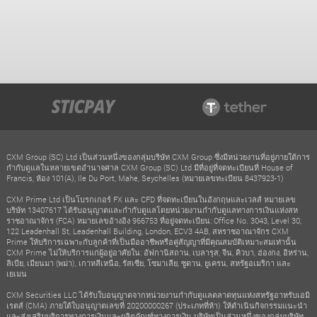
CXM Group (SC) Ltd เป็นส่วนหนึ่งของกลุ่มบริษัท CXM Group ซึ่งมีหน่วยงานที่อยู่ภายใต้การ
กำกับดูแลในหลายเขตอำนาจศาล CXM Group (SC) Ltd มีที่อยู่ที่จดทะเบียนที่ House of
Francis, ห้อง 101(A), Ile Du Port, Mahe, Seychelles (หมายเลขทะเบียน 8437923-1)
CXM Prime Ltd เป็นโบรกเกอร์ FX และ CFD ที่จดทะเบียนในอังกฤษและเวลส์ หมายเลข
บริษัท 13407617 ได้รับอนุญาตและกำกับดูแลโดยหน่วยงานกำกับดูแลทางการเงินแห่งสห
ราชอาณาจักร (FCA) หมายเลขอ้างอิง 966753 ที่อยู่จดทะเบียน: Office No. 3043, Level 30,
122 Leadenhall St, Leadenhall Building, London, ECV3 4AB, สหราชอาณาจักร CXM
Prime ให้บริการเฉพาะกับลูกค้าที่เป็นมืออาชีพหรือคู่สัญญาที่มีคุณสมบัติเหมาะสมเท่านั้น
CXM Prime ไม่ให้บริการแก่ผู้อยู่อาศัยใน: อัฟกานิสถาน, เบลารุส, จีน, คิวบา, ฮ่องกง, อิหร่าน,
ลิเบีย, เมียนมา (พม่า), เกาหลีเหนือ, รัสเซีย, โซมาเลีย, ซูดาน, ยูเครน, สหรัฐอเมริกา และ
เยเมน
CXM Securities LLC ได้รับใบอนุญาตจากหน่วยงานกำกับดูแลตลาดทุนแห่งสหรัฐอาหรับเอมิ
เรตส์ (CMA) ภายใต้ใบอนุญาตเลขที่ 20200000267 (ประเภทที่ห้า) ให้ดำเนินกิจกรรมแนะนำ
และส่งเสริมบริการทางการเงินและผลิตภัณฑ์ทางการเงิน บริษัทเป็นส่วนหนึ่งของกลุ่มบริษัท