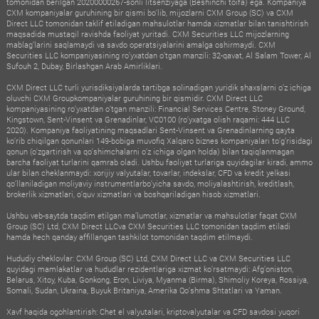
tomonidan berilgan 20200000267-sonli litsenziyaga (Beshinchi toifa) ega. Kompaniya
CXM kompaniyalar guruhining bir qismi bo‘lib, mijozlarni CXM Group (SC) va CXM
Direct LLC tomonidan taklif etiladigan mahsulotlar hamda xizmatlar bilan tanishtirish
maqsadida mustaqil ravishda faoliyat yuritadi. CXM Securities LLC mijozlarning
mablag‘larini saqlamaydi va savdo operatsiyalarini amalga oshirmaydi. CXM
Securities LLC kompaniyasining ro‘yxatdan o‘tgan manzili: 32-qavat, Al Salam Tower, Al
Sufouh 2, Dubay, Birlashgan Arab Amirliklari.
CXM Direct LLC turli yurisdiksiyalarda tartibga solinadigan yuridik shaxslarni o‘z ichiga
oluvchi CXM Groupkompaniyalar guruhining bir qismidir. CXM Direct LLC
kompaniyasining ro‘yxatdan o‘tgan manzili: Financial Services Centre, Stoney Ground,
Kingstown, Sent-Vinsent va Grenadinlar, VC0100 (ro‘yxatga olish raqami: 444 LLC
2020). Kompaniya faoliyatining maqsadlari Sent-Vinsent va Grenadinlarning qayta
ko‘rib chiqilgan qonunlari 149-bobiga muvofiq Xalqaro biznes kompaniyalari to‘g‘risidagi
qonun (o‘zgartirish va qo‘shimchalarni o‘z ichiga olgan holda) bilan taqiqlanmagan
barcha faoliyat turlarini qamrab oladi. Ushbu faoliyat turlariga quyidagilar kiradi, ammo
ular bilan cheklanmaydi: xorijiy valyutalar, tovarlar, indekslar, CFD va kredit yelkasi
qo‘llaniladigan moliyaviy instrumentlarbo‘yicha savdo, moliyalashtirish, kreditlash,
brokerlik xizmatlari, o‘quv xizmatlari va boshqariladigan hisob xizmatlari.
Ushbu veb-saytda taqdim etilgan ma’lumotlar, xizmatlar va mahsulotlar faqat CXM
Group (SC) Ltd, CXM Direct LLCva CXM Securities LLC tomonidan taqdim etiladi
hamda hech qanday affillangan tashkilot tomonidan taqdim etilmaydi.
Hududiy cheklovlar: CXM Group (SC) Ltd, CXM Direct LLC va CXM Securities LLC
quyidagi mamlakatlar va hududlar rezidentlariga xizmat ko‘rsatmaydi: Afg‘oniston,
Belarus, Xitoy, Kuba, Gonkong, Eron, Liviya, Myanma (Birma), Shimoliy Koreya, Rossiya,
Somali, Sudan, Ukraina, Buyuk Britaniya, Amerika Qo‘shma Shtatlari va Yaman.
Xavf haqida ogohlantirish: Chet el valyutalari, kriptovalyutalar va CFD savdosi yuqori