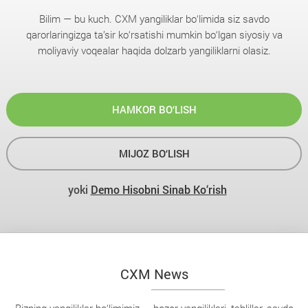
Bilim — bu kuch. CXM yangiliklar bo‘limida siz savdo
qarorlaringizga ta’sir ko‘rsatishi mumkin bo‘lgan siyosiy va
moliyaviy voqealar haqida dolzarb yangiliklarni olasiz.
HAMKOR BO‘LISH
MIJOZ BO‘LISH
yoki
Demo Hisobni Sinab Ko‘rish
CXM News