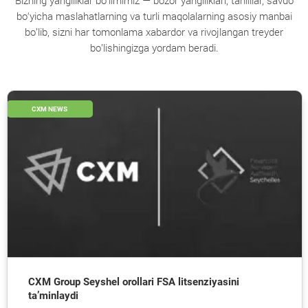
Bizning yangiliklar bo‘limimiz — bozor yangiliklari, tahlillar, savdo
bo‘yicha maslahatlarning va turli maqolalarning asosiy manbai
bo’lib, sizni har tomonlama xabardor va rivojlangan treyder
bo’lishingizga yordam beradi.
CXM NEWS
CXM Group Seyshel orollari FSA litsenziyasini
ta’minlaydi