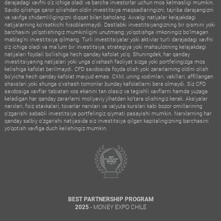
darajadagi xavfni o‘z ichiga oladi va barcha investorlar uchun mos kelmasligi mumkin.
Savdo qilishga qaror qilishdan oldin investitsiya maqsadlaringizni, tajriba darajangizni
va xavfga chidamliligingizni diqqat bilan baholang. Avvalgi natijalar kelajakdagi
natijalarning ko‘rsatkichi hisoblanmaydi. Dastlabki investitsiyangizning bir qismini yoki
barchasini yo‘qotishingiz mumkinligini unutmang; yo‘qotishga imkoningiz bo‘lmagan
mablag‘ni investitsiya qilmang. Turli investitsiyalar yoki aktivlar turli darajadagi xavfni
o‘z ichiga oladi va ma’lum bir investitsiya, strategiya yoki mahsulotning kelajakdagi
natijalari foydali bo‘lishiga hech qanday kafolat yo‘q. Shuningdek, har qanday
investitsiyaning natijalari yoki unga o‘xshash faoliyat sizga yoki portfelingizga mos
kelishiga kafolat berilmaydi. CFD savdosida foyda olish yoki zararlarning oldini olish
bo‘yicha hech qanday kafolat mavjud emas. CXM, uning xodimlari, vakillari, affillangan
shaxslari yoki shunga o‘xshash tomonlar bunday kafolatlarni bera olmaydi. Siz CFD
savdosiga xavflar tabiatan xos ekanini tan olasiz va tegishli xavflarni hamda yuzaga
keladigan har qanday zararlarni moliyaviy jihatdan ko‘tara olishingiz kerak. Aksiyalar
narxlari, foiz stavkalari, tovarlar narxlari va valyuta kurslari kabi bozor omillarining
o‘zgarishi sababli investitsiya portfelingiz qiymati pasayishi mumkin. Narxlarning har
qanday salbiy o‘zgarishi natijasida siz investitsiya qilgan kapitalingizning barchasini
yo‘qotish xavfiga duch kelishingiz mumkin.
BEST PARTNERSHIP PROGRAM
- MONEY EXPO CHILE
2025