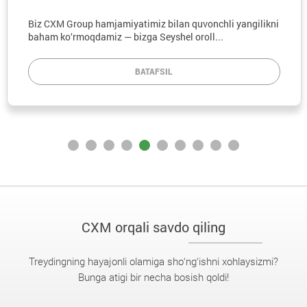
Biz CXM Group hamjamiyatimiz bilan quvonchli yangilikni
baham ko‘rmoqdamiz — bizga Seyshel oroll...
BATAFSIL
CXM orqali savdo qiling
Treydingning hayajonli olamiga sho‘ng‘ishni xohlaysizmi?
Bunga atigi bir necha bosish qoldi!