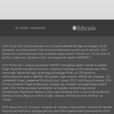
CXM Group (SC) Ltd kompaniyasi turli yurisdiksiyalarda tartibga solinadigan yuridik
shaxslarni o‘z ichiga oluvchi CXM Group kompaniyalar guruhining bir qismidir. CXM
Group (SC) Ltd kompaniyasining ro‘yxatdan o‘tgan manzili: Frensis uyi, 101(A)-xona, Ile-
du-Port, Mahe oroli, Seyshel orollari (ro‘yxatga olish raqami: 8437923-1).
CXM Prime Ltd — Angliya va Uelsda 13407617 kompaniya raqami ostida ro‘yxatdan
o‘tgan, Buyuk Britaniyaning Moliyaviy xulq-atvorni tartibga solish boshqarmasi (FCA)
tomonidan vakolat berilgan va tartibga solinadigan Forex va CFD brokeridir
(ma’lumotnoma raqami: 966753). Ro‘yxatdan o‘tgan manzili: №3043 ofis, 30-qavat, 122
Leadenhall Street, Leadenhall Building binosi, London, ECV3 4AB, Buyuk Britaniya. CXM
Prime xizmatlarni faqat professional mijozlar yoki malakali kontragentlarga taqdim
etadi. CXM Prime quyidagi mamlakatlar va hududlar rezidentlariga xizmat
ko‘rsatmaydi: Afg‘oniston, Belarus, Xitoy, Kuba, Gonkong, Eron, Liviya, Myanma (Birma),
Shimoliy Koreya, Rossiya, Somali, Sudan, Ukraina, Amerika Qo‘shma Shtatlari va
Yaman.
CXM Securities LLC moliyaviy xizmatlar va moliyaviy mahsulotlarni tanishtirish hamda
targ‘ib qilish faoliyatini amalga oshirish uchun BAA Kapital bozori boshqarmasi (CMA)