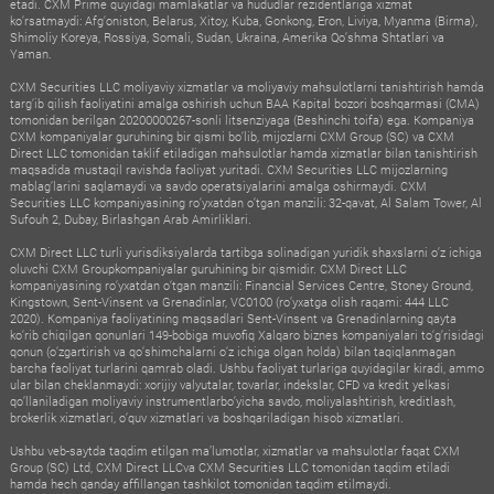
etadi. CXM Prime quyidagi mamlakatlar va hududlar rezidentlariga xizmat
ko‘rsatmaydi: Afg‘oniston, Belarus, Xitoy, Kuba, Gonkong, Eron, Liviya, Myanma (Birma),
Shimoliy Koreya, Rossiya, Somali, Sudan, Ukraina, Amerika Qo‘shma Shtatlari va
Yaman.
CXM Securities LLC moliyaviy xizmatlar va moliyaviy mahsulotlarni tanishtirish hamda
targ‘ib qilish faoliyatini amalga oshirish uchun BAA Kapital bozori boshqarmasi (CMA)
tomonidan berilgan 20200000267-sonli litsenziyaga (Beshinchi toifa) ega. Kompaniya
CXM kompaniyalar guruhining bir qismi bo‘lib, mijozlarni CXM Group (SC) va CXM
Direct LLC tomonidan taklif etiladigan mahsulotlar hamda xizmatlar bilan tanishtirish
maqsadida mustaqil ravishda faoliyat yuritadi. CXM Securities LLC mijozlarning
mablag‘larini saqlamaydi va savdo operatsiyalarini amalga oshirmaydi. CXM
Securities LLC kompaniyasining ro‘yxatdan o‘tgan manzili: 32-qavat, Al Salam Tower, Al
Sufouh 2, Dubay, Birlashgan Arab Amirliklari.
CXM Direct LLC turli yurisdiksiyalarda tartibga solinadigan yuridik shaxslarni o‘z ichiga
oluvchi CXM Groupkompaniyalar guruhining bir qismidir. CXM Direct LLC
kompaniyasining ro‘yxatdan o‘tgan manzili: Financial Services Centre, Stoney Ground,
Kingstown, Sent-Vinsent va Grenadinlar, VC0100 (ro‘yxatga olish raqami: 444 LLC
2020). Kompaniya faoliyatining maqsadlari Sent-Vinsent va Grenadinlarning qayta
ko‘rib chiqilgan qonunlari 149-bobiga muvofiq Xalqaro biznes kompaniyalari to‘g‘risidagi
qonun (o‘zgartirish va qo‘shimchalarni o‘z ichiga olgan holda) bilan taqiqlanmagan
barcha faoliyat turlarini qamrab oladi. Ushbu faoliyat turlariga quyidagilar kiradi, ammo
ular bilan cheklanmaydi: xorijiy valyutalar, tovarlar, indekslar, CFD va kredit yelkasi
qo‘llaniladigan moliyaviy instrumentlarbo‘yicha savdo, moliyalashtirish, kreditlash,
brokerlik xizmatlari, o‘quv xizmatlari va boshqariladigan hisob xizmatlari.
Ushbu veb-saytda taqdim etilgan ma’lumotlar, xizmatlar va mahsulotlar faqat CXM
Group (SC) Ltd, CXM Direct LLCva CXM Securities LLC tomonidan taqdim etiladi
hamda hech qanday affillangan tashkilot tomonidan taqdim etilmaydi.