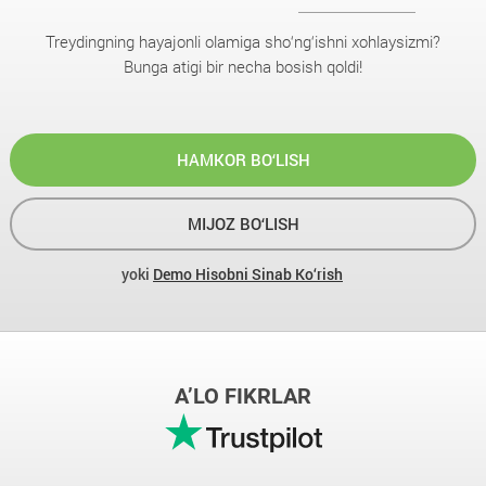
Treydingning hayajonli olamiga sho‘ng‘ishni xohlaysizmi?
Bunga atigi bir necha bosish qoldi!
HAMKOR BO‘LISH
MIJOZ BO‘LISH
yoki
Demo Hisobni Sinab Ko‘rish
A’LO FIKRLAR