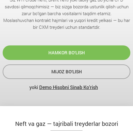
savdosi qilmoqchimisiz — biz sizga bozorda ustunlik qilish uchun
zarur bo‘lgan barcha vositalarni taqdim etamiz.
Moslashuvchan kontrakt hajmlari va yuqori kredit yelkasi — bu har
bir CXM treyderi uchun standartdir.
HAMKOR BO‘LISH
MIJOZ BO‘LISH
yoki
Demo Hisobni Sinab Ko‘rish
Neft va gaz — tajribali treyderlar bozori