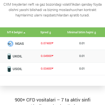
CXM treyderlari neft va gaz bozoridagi volatil’likdan qanday foyda
olishni yaxshi bilishadi va bizning moslashuvchan kontrakt
hajmlarimiz ularni raqobatchilardan ajratib turadi.
MT4 belgisi
Spred
Minimal bitim hajmi
0.07400
0.01
NGAS
0.04900
0.01
UKOIL
0.03400
0.01
USOIL
900+ CFD vositalari – 7 ta aktiv sinfi