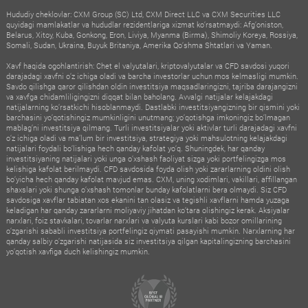
Hududiy cheklovlar: CXM Group (SC) Ltd, CXM Direct LLC va CXM Securities LLC
quyidagi mamlakatlar va hududlar rezidentlariga xizmat ko‘rsatmaydi: Afg‘oniston,
Belarus, Xitoy, Kuba, Gonkong, Eron, Liviya, Myanma (Birma), Shimoliy Koreya, Rossiya,
Somali, Sudan, Ukraina, Buyuk Britaniya, Amerika Qo‘shma Shtatlari va Yaman.
Xavf haqida ogohlantirish: Chet el valyutalari, kriptovalyutalar va CFD savdosi yuqori
darajadagi xavfni o‘z ichiga oladi va barcha investorlar uchun mos kelmasligi mumkin.
Savdo qilishga qaror qilishdan oldin investitsiya maqsadlaringizni, tajriba darajangizni
va xavfga chidamliligingizni diqqat bilan baholang. Avvalgi natijalar kelajakdagi
natijalarning ko‘rsatkichi hisoblanmaydi. Dastlabki investitsiyangizning bir qismini yoki
barchasini yo‘qotishingiz mumkinligini unutmang; yo‘qotishga imkoningiz bo‘lmagan
mablag‘ni investitsiya qilmang. Turli investitsiyalar yoki aktivlar turli darajadagi xavfni
o‘z ichiga oladi va ma’lum bir investitsiya, strategiya yoki mahsulotning kelajakdagi
natijalari foydali bo‘lishiga hech qanday kafolat yo‘q. Shuningdek, har qanday
investitsiyaning natijalari yoki unga o‘xshash faoliyat sizga yoki portfelingizga mos
kelishiga kafolat berilmaydi. CFD savdosida foyda olish yoki zararlarning oldini olish
bo‘yicha hech qanday kafolat mavjud emas. CXM, uning xodimlari, vakillari, affillangan
shaxslari yoki shunga o‘xshash tomonlar bunday kafolatlarni bera olmaydi. Siz CFD
savdosiga xavflar tabiatan xos ekanini tan olasiz va tegishli xavflarni hamda yuzaga
keladigan har qanday zararlarni moliyaviy jihatdan ko‘tara olishingiz kerak. Aksiyalar
narxlari, foiz stavkalari, tovarlar narxlari va valyuta kurslari kabi bozor omillarining
o‘zgarishi sababli investitsiya portfelingiz qiymati pasayishi mumkin. Narxlarning har
qanday salbiy o‘zgarishi natijasida siz investitsiya qilgan kapitalingizning barchasini
yo‘qotish xavfiga duch kelishingiz mumkin.