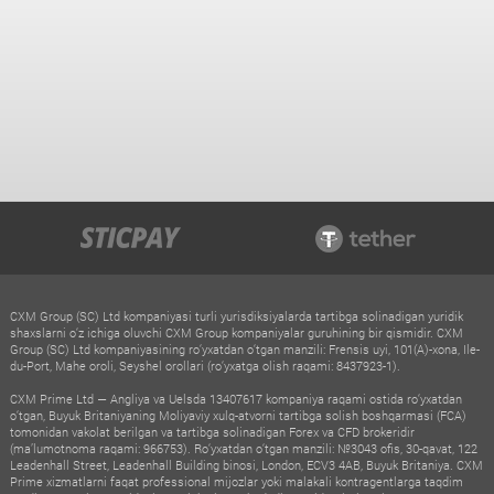
CXM Group (SC) Ltd kompaniyasi turli yurisdiksiyalarda tartibga solinadigan yuridik
shaxslarni o‘z ichiga oluvchi CXM Group kompaniyalar guruhining bir qismidir. CXM
Group (SC) Ltd kompaniyasining ro‘yxatdan o‘tgan manzili: Frensis uyi, 101(A)-xona, Ile-
du-Port, Mahe oroli, Seyshel orollari (ro‘yxatga olish raqami: 8437923-1).
CXM Prime Ltd — Angliya va Uelsda 13407617 kompaniya raqami ostida ro‘yxatdan
o‘tgan, Buyuk Britaniyaning Moliyaviy xulq-atvorni tartibga solish boshqarmasi (FCA)
tomonidan vakolat berilgan va tartibga solinadigan Forex va CFD brokeridir
(ma’lumotnoma raqami: 966753). Ro‘yxatdan o‘tgan manzili: №3043 ofis, 30-qavat, 122
Leadenhall Street, Leadenhall Building binosi, London, ECV3 4AB, Buyuk Britaniya. CXM
Prime xizmatlarni faqat professional mijozlar yoki malakali kontragentlarga taqdim