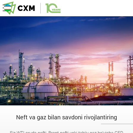
Neft va gaz bilan savdoni rivojlantiring
Siz WTI crude nefti, Brent nefti yoki tabiiy gaz bo‘yicha CFD