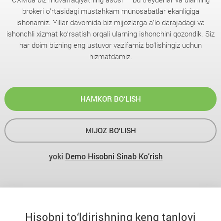
brokeri o‘rtasidagi mustahkam munosabatlar ekanligiga
ishonamiz. Yillar davomida biz mijozlarga a’lo darajadagi va
ishonchli xizmat ko‘rsatish orqali ularning ishonchini qozondik. Siz
har doim bizning eng ustuvor vazifamiz bo’lishingiz uchun
hizmatdamiz.
HAMKOR BO‘LISH
MIJOZ BO‘LISH
yoki
Demo Hisobni Sinab Ko‘rish
Hisobni to‘ldirishning keng tanlovi