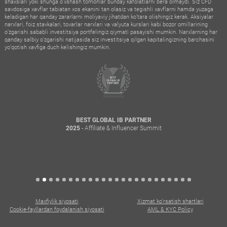
shaxslari yoki shunga o‘xshash tomonlar bunday kafolatlarni bera olmaydi. Siz CFD
savdosiga xavflar tabiatan xos ekanini tan olasiz va tegishli xavflarni hamda yuzaga
keladigan har qanday zararlarni moliyaviy jihatdan ko‘tara olishingiz kerak. Aksiyalar
narxlari, foiz stavkalari, tovarlar narxlari va valyuta kurslari kabi bozor omillarining
o‘zgarishi sababli investitsiya portfelingiz qiymati pasayishi mumkin. Narxlarning har
qanday salbiy o‘zgarishi natijasida siz investitsiya qilgan kapitalingizning barchasini
yo‘qotish xavfiga duch kelishingiz mumkin.
BEST GLOBAL IB PARTNER
- Affiliate & Influencer Summit
2025
Maxfiylik siyosati
Xizmat ko‘rsatish shartlari
Cookie-fayllardan foydalanish siyosati
AML & KYC Policy