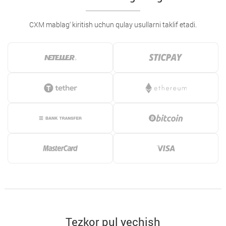
CXM mablag‘ kiritish uchun qulay usullarni taklif etadi.
Tezkor pul yechish