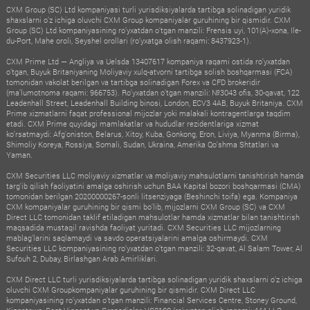
CXM Group (SC) Ltd kompaniyasi turli yurisdiksiyalarda tartibga solinadigan yuridik
shaxslarni o‘z ichiga oluvchi CXM Group kompaniyalar guruhining bir qismidir. CXM
Group (SC) Ltd kompaniyasining ro‘yxatdan o‘tgan manzili: Frensis uyi, 101(A)-xona, Ile-
du-Port, Mahe oroli, Seyshel orollari (ro‘yxatga olish raqami: 8437923-1).
CXM Prime Ltd — Angliya va Uelsda 13407617 kompaniya raqami ostida ro‘yxatdan
o‘tgan, Buyuk Britaniyaning Moliyaviy xulq-atvorni tartibga solish boshqarmasi (FCA)
tomonidan vakolat berilgan va tartibga solinadigan Forex va CFD brokeridir
(ma’lumotnoma raqami: 966753). Ro‘yxatdan o‘tgan manzili: №3043 ofis, 30-qavat, 122
Leadenhall Street, Leadenhall Building binosi, London, ECV3 4AB, Buyuk Britaniya. CXM
Prime xizmatlarni faqat professional mijozlar yoki malakali kontragentlarga taqdim
etadi. CXM Prime quyidagi mamlakatlar va hududlar rezidentlariga xizmat
ko‘rsatmaydi: Afg‘oniston, Belarus, Xitoy, Kuba, Gonkong, Eron, Liviya, Myanma (Birma),
Shimoliy Koreya, Rossiya, Somali, Sudan, Ukraina, Amerika Qo‘shma Shtatlari va
Yaman.
CXM Securities LLC moliyaviy xizmatlar va moliyaviy mahsulotlarni tanishtirish hamda
targ‘ib qilish faoliyatini amalga oshirish uchun BAA Kapital bozori boshqarmasi (CMA)
tomonidan berilgan 20200000267-sonli litsenziyaga (Beshinchi toifa) ega. Kompaniya
CXM kompaniyalar guruhining bir qismi bo‘lib, mijozlarni CXM Group (SC) va CXM
Direct LLC tomonidan taklif etiladigan mahsulotlar hamda xizmatlar bilan tanishtirish
maqsadida mustaqil ravishda faoliyat yuritadi. CXM Securities LLC mijozlarning
mablag‘larini saqlamaydi va savdo operatsiyalarini amalga oshirmaydi. CXM
Securities LLC kompaniyasining ro‘yxatdan o‘tgan manzili: 32-qavat, Al Salam Tower, Al
Sufouh 2, Dubay, Birlashgan Arab Amirliklari.
CXM Direct LLC turli yurisdiksiyalarda tartibga solinadigan yuridik shaxslarni o‘z ichiga
oluvchi CXM Groupkompaniyalar guruhining bir qismidir. CXM Direct LLC
kompaniyasining ro‘yxatdan o‘tgan manzili: Financial Services Centre, Stoney Ground,