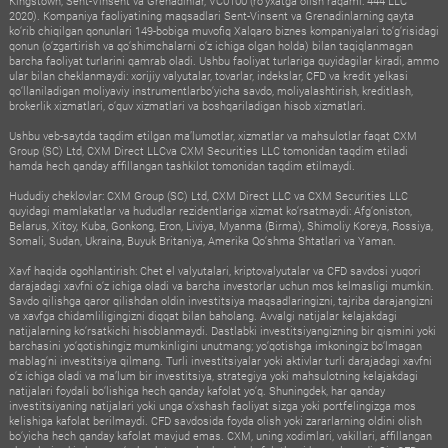
Kingstown, Sent-Vinsent va Grenadinlar, VC0100 (ro‘yxatga olish raqami: 444 LLC
2020). Kompaniya faoliyatining maqsadlari Sent-Vinsent va Grenadinlarning qayta
ko‘rib chiqilgan qonunlari 149-bobiga muvofiq Xalqaro biznes kompaniyalari to‘g‘risidagi
qonun (o‘zgartirish va qo‘shimchalarni o‘z ichiga olgan holda) bilan taqiqlanmagan
barcha faoliyat turlarini qamrab oladi. Ushbu faoliyat turlariga quyidagilar kiradi, ammo
ular bilan cheklanmaydi: xorijiy valyutalar, tovarlar, indekslar, CFD va kredit yelkasi
qo‘llaniladigan moliyaviy instrumentlarbo‘yicha savdo, moliyalashtirish, kreditlash,
brokerlik xizmatlari, o‘quv xizmatlari va boshqariladigan hisob xizmatlari.
Ushbu veb-saytda taqdim etilgan ma’lumotlar, xizmatlar va mahsulotlar faqat CXM
Group (SC) Ltd, CXM Direct LLCva CXM Securities LLC tomonidan taqdim etiladi
hamda hech qanday affillangan tashkilot tomonidan taqdim etilmaydi.
Hududiy cheklovlar: CXM Group (SC) Ltd, CXM Direct LLC va CXM Securities LLC
quyidagi mamlakatlar va hududlar rezidentlariga xizmat ko‘rsatmaydi: Afg‘oniston,
Belarus, Xitoy, Kuba, Gonkong, Eron, Liviya, Myanma (Birma), Shimoliy Koreya, Rossiya,
Somali, Sudan, Ukraina, Buyuk Britaniya, Amerika Qo‘shma Shtatlari va Yaman.
Xavf haqida ogohlantirish: Chet el valyutalari, kriptovalyutalar va CFD savdosi yuqori
darajadagi xavfni o‘z ichiga oladi va barcha investorlar uchun mos kelmasligi mumkin.
Savdo qilishga qaror qilishdan oldin investitsiya maqsadlaringizni, tajriba darajangizni
va xavfga chidamliligingizni diqqat bilan baholang. Avvalgi natijalar kelajakdagi
natijalarning ko‘rsatkichi hisoblanmaydi. Dastlabki investitsiyangizning bir qismini yoki
barchasini yo‘qotishingiz mumkinligini unutmang; yo‘qotishga imkoningiz bo‘lmagan
mablag‘ni investitsiya qilmang. Turli investitsiyalar yoki aktivlar turli darajadagi xavfni
o‘z ichiga oladi va ma’lum bir investitsiya, strategiya yoki mahsulotning kelajakdagi
natijalari foydali bo‘lishiga hech qanday kafolat yo‘q. Shuningdek, har qanday
investitsiyaning natijalari yoki unga o‘xshash faoliyat sizga yoki portfelingizga mos
kelishiga kafolat berilmaydi. CFD savdosida foyda olish yoki zararlarning oldini olish
bo‘yicha hech qanday kafolat mavjud emas. CXM, uning xodimlari, vakillari, affillangan