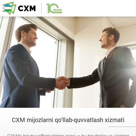
CXM mijozlarni qo‘llab-quvvatlash xizmati
CXMda biz muvaffaqiyatning asosi — bu treyderlar va ularning