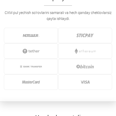
CXM pul yechish so‘rovlarini samarali va hech qanday cheklovlarsiz
qayta ishlaydi.