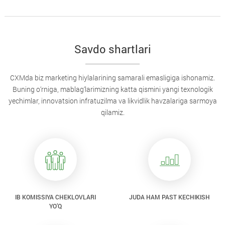
Savdo shartlari
CXMda biz marketing hiylalarining samarali emasligiga ishonamiz.
Buning o‘rniga, mablag‘larimizning katta qismini yangi texnologik
yechimlar, innovatsion infratuzilma va likvidlik havzalariga sarmoya
qilamiz.
IB KOMISSIYA CHEKLOVLARI
JUDA HAM PAST KECHIKISH
YO’Q