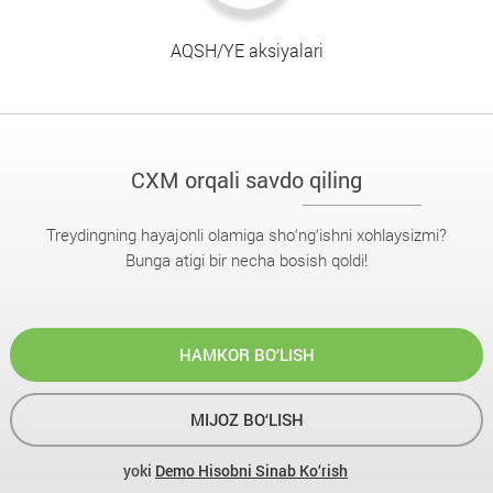
AQSH/YE aksiyalari
CXM orqali savdo qiling
Treydingning hayajonli olamiga sho‘ng‘ishni xohlaysizmi?
Bunga atigi bir necha bosish qoldi!
HAMKOR BO‘LISH
MIJOZ BO‘LISH
yoki
Demo Hisobni Sinab Ko‘rish