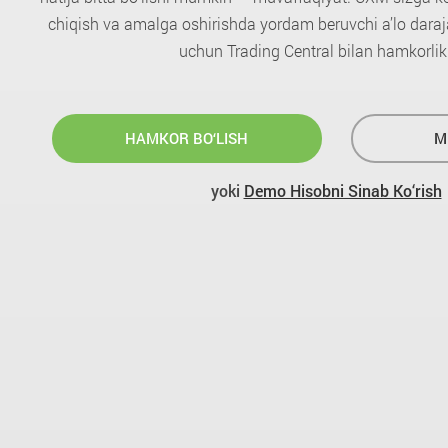
chiqish va amalga oshirishda yordam beruvchi a’lo darajal
uchun Trading Central bilan hamkorlik 
HAMKOR BO‘LISH
M
yoki
Demo Hisobni Sinab Ko‘rish