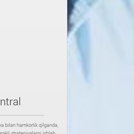
ntral
ya bilan hamkorlik qilganda,
akli strategiyalarni ishlab