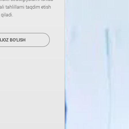
i tahlillarni taqdim etish
qiladi.
IJOZ BO‘LISH