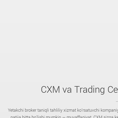
CXM va Trading Ce
Yetakchi broker taniqli tahliliy xizmat ko‘rsatuvchi kompani
natija bitta bo‘lishi mumkin — muvaffaqiyat. CXM sizga ker