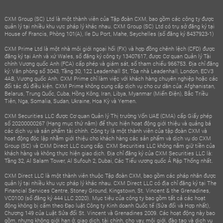
CXM Group (SC) Ltd là một thành viên của Tập đoàn CXM, bao gồm các công ty được
quản lý tại nhiều khu vực pháp lý khác nhau. CXM Group (SC) Ltd có trụ sở đăng ký tại
House of Francis, Phòng 101(A), Ile Du Port, Mahe, Seychelles (số đăng ký 8437923-1)
CXM Prime Ltd là một nhà môi giới ngoại hối (FX) và hợp đồng chênh lệch (CFD) được
đăng ký tại Anh và xứ Wales, số đăng ký công ty 13407617, được Cơ quan Quản lý Tài
chính Vương quốc Anh (FCA) cấp phép và giám sát, số tham chiếu 966753. Địa chỉ đăng
ký: Văn phòng số 3043, Tầng 30, 122 Leadenhall St, Tòa nhà Leadenhall, London, ECV3
4AB, Vương quốc Anh. CXM Prime chỉ làm việc với khách hàng chuyên nghiệp hoặc các
đối tác đủ điều kiện. CXM Prime không cung cấp dịch vụ cho cư dân của: Afghanistan,
Belarus, Trung Quốc, Cuba, Hồng Kông, Iran, Libya, Myanmar (Miến Điện), Bắc Triều
Tiên, Nga, Somalia, Sudan, Ukraine, Hoa Kỳ và Yemen.
CXM Securities LLC được Cơ quan Quản lý Thị trường Vốn UAE (CMA) cấp Giấy phép
số 20200000267 (Hạng mục thứ năm) để thực hiện hoạt động giới thiệu và quảng bá
các dịch vụ và sản phẩm tài chính. Công ty là một thành viên của tập đoàn CXM và
hoạt động độc lập nhằm giới thiệu cho khách hàng các sản phẩm và dịch vụ do CXM
Group (SC) và CXM Direct LLC cung cấp. CXM Securities LLC không nắm giữ tiền của
khách hàng và không thực hiện giao dịch. Địa chỉ đăng ký của CXM Securities LLC là:
Tầng 32, Al Salam Tower, Al Sufouh 2, Dubai, Các Tiểu vương quốc Ả Rập Thống nhất.
CXM Direct LLC là một thành viên thuộc Tập đoàn CXM, bao gồm các pháp nhân được
quản lý tại nhiều khu vực pháp lý khác nhau. CXM Direct LLC có địa chỉ đăng ký tại The
Financial Services Centre, Stoney Ground, Kingstown, St. Vincent & the Grenadines,
VC0100 (số đăng ký 444 LLC 2020). Mục tiêu của công ty bao gồm tất cả các hoạt
động không bị cấm theo Đạo luật Công ty Kinh doanh Quốc tế (Sửa đổi và Hợp nhất),
Chương 149 của Luật Sửa đổi St. Vincent và Grenadines 2009. Các hoạt động này bao
gồm, nhưng không giới hạn ở, giao dịch, tài chính, cho vay, môi giới, đào tạo và dịch vụ