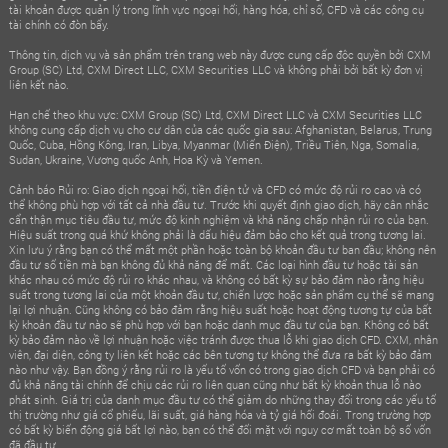
tài khoản được quản lý trong lĩnh vực ngoại hối, hàng hóa, chỉ số, CFD và các công cụ
tài chính có đòn bẩy.
Thông tin, dịch vụ và sản phẩm trên trang web này được cung cấp độc quyền bởi CXM
Group (SC) Ltd, CXM Direct LLC, CXM Securities LLC và không phải bởi bất kỳ đơn vị
liên kết nào.
Hạn chế theo khu vực: CXM Group (SC) Ltd, CXM Direct LLC và CXM Securities LLC
không cung cấp dịch vụ cho cư dân của các quốc gia sau: Afghanistan, Belarus, Trung
Quốc, Cuba, Hồng Kông, Iran, Libya, Myanmar (Miến Điện), Triều Tiên, Nga, Somalia,
Sudan, Ukraine, Vương quốc Anh, Hoa Kỳ và Yemen.
Cảnh báo Rủi ro: Giao dịch ngoại hối, tiền điện tử và CFD có mức độ rủi ro cao và có
thể không phù hợp với tất cả nhà đầu tư. Trước khi quyết định giao dịch, hãy cân nhắc
cẩn thận mục tiêu đầu tư, mức độ kinh nghiệm và khả năng chấp nhận rủi ro của bạn.
Hiệu suất trong quá khứ không phải là dấu hiệu đảm bảo cho kết quả trong tương lai.
Xin lưu ý rằng bạn có thể mất một phần hoặc toàn bộ khoản đầu tư ban đầu; không nên
đầu tư số tiền mà bạn không đủ khả năng để mất. Các loại hình đầu tư hoặc tài sản
khác nhau có mức độ rủi ro khác nhau, và không có bất kỳ sự bảo đảm nào rằng hiệu
suất trong tương lai của một khoản đầu tư, chiến lược hoặc sản phẩm cụ thể sẽ mang
lại lợi nhuận. Cũng không có bảo đảm rằng hiệu suất hoặc hoạt động tương tự của bất
kỳ khoản đầu tư nào sẽ phù hợp với bạn hoặc danh mục đầu tư của bạn. Không có bất
kỳ bảo đảm nào về lợi nhuận hoặc việc tránh được thua lỗ khi giao dịch CFD. CXM, nhân
viên, đại diện, công ty liên kết hoặc các bên tương tự không thể đưa ra bất kỳ bảo đảm
nào như vậy. Bạn đồng ý rằng rủi ro là yếu tố vốn có trong giao dịch CFD và bạn phải có
đủ khả năng tài chính để chịu các rủi ro liên quan cũng như bất kỳ khoản thua lỗ nào
phát sinh. Giá trị của danh mục đầu tư có thể giảm do những thay đổi trong các yếu tố
thị trường như giá cổ phiếu, lãi suất, giá hàng hóa và tỷ giá hối đoái. Trong trường hợp
có bất kỳ biến động giá bất lợi nào, bạn có thể đối mặt với nguy cơ mất toàn bộ số vốn
đã đầu tư.