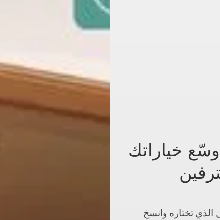
اول الاجتماعي مع CXM، وسّع خياراتك
ترفين
 المتداول الذي تختاره وانسخ