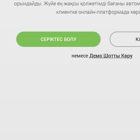
орындайды. Жүйе ең жақсы қолжетімді бағаны автом
клиентке онлайн-платформада көрс
СЕРІКТЕС БОЛУ
К
немесе
Демо Шотты Көру