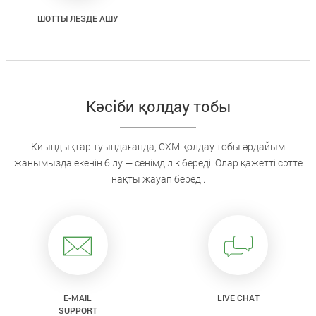
ШОТТЫ ЛЕЗДЕ АШУ
Кәсіби қолдау тобы
Қиындықтар туындағанда, CXM қолдау тобы әрдайым
жанымызда екенін білу — сенімділік береді. Олар қажетті сәтте
нақты жауап береді.
E-MAIL
LIVE CHAT
SUPPORT