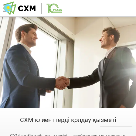
CXM клиенттерді қолдау қызметі
CXM-де біз табыстың негізі — трейдерлер мен олардың