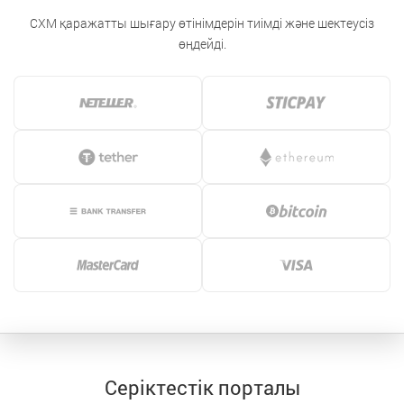
CXM қаражатты шығару өтінімдерін тиімді және шектеусіз
өңдейді.
Серіктестік порталы