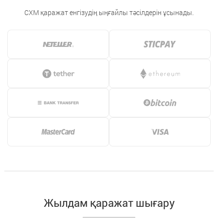
CXM қаражат енгізудің ыңғайлы тәсілдерін ұсынады.
Жылдам қаражат шығару