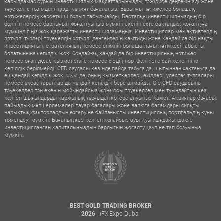
қабылдамас бұрын инвестициялық мақсаттарыңызды, тәжірибе деңгейіңізді және
тәуекелге төзімділігіңізді мұқият бағалаңыз. Бұрынғы нәтижелер болашақ
нәтижелердің көрсеткіші болып табылмайды. Бастапқы инвестицияңыздың бір
бөлігін немесе барлығын жоғалтуыңыз мүмкін екенін есте сақтаңыз; жоғалтуға
мүмкіндігіңіз жоқ қаражатты инвестицияламаңыз. Инвестициялар мен активтердің
әртүрлі түрлері тәуекелдің әртүрлі деңгейлерін қамтиды және қандай да бір нақты
инвестицияның, стратегияның немесе өнімнің болашақтағы нәтижесі табысты
болатынына кепілдік жоқ. Сондай-ақ қандай да бір инвестицияның нәтижесі
немесе оған ұқсас қызмет сізге немесе сіздің портфеліңізге сай келетініне
кепілдік берілмейді. CFD саудасы кезінде пайда табуға да, шығыннан сақтануға да
ешқандай кепілдік жоқ. CXM де, оның қызметкерлері, өкілдері, үлестес тұлғалары
немесе ұқсас тараптар да мұндай кепілдік бере алмайды. Сіз CFD саудасына
тәуекелдер тән екенін мойындайсыз және осы тәуекелдер мен туындайтын кез
келген шығындарды қаржылық тұрғыдан көтере алуыңыз қажет. Акциялар бағасы,
пайыздық мөлшерлемелер, тауар бағалары және валюта бағамдары сияқты
нарықтық факторлардың өзгеруіне байланысты инвестициялық портфельдің құны
төмендеуі мүмкін. Бағаның кез келген қолайсыз ауытқуы жағдайында сіз
инвестицияланған капиталыңыздың барлығын жоғалту қаупіне тап болуыңыз
мүмкін.
BEST GOLD TRADING BROKER
- iFX Expo Dubai
2026