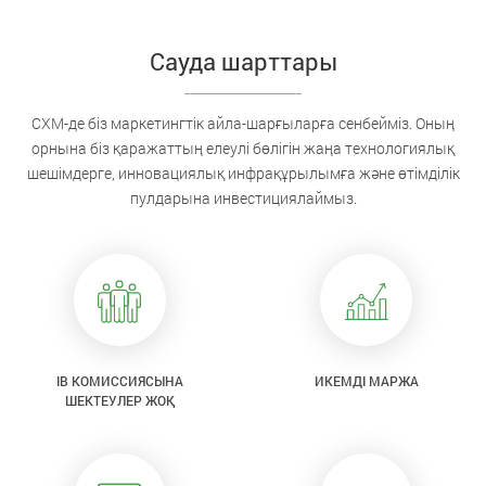
Сауда шарттары
CXM-де біз маркетингтік айла-шарғыларға сенбейміз. Оның
орнына біз қаражаттың елеулі бөлігін жаңа технологиялық
шешімдерге, инновациялық инфрақұрылымға және өтімділік
пулдарына инвестициялаймыз.
IB КОМИССИЯСЫНА
ИКЕМДІ МАРЖА
ШЕКТЕУЛЕР ЖОҚ