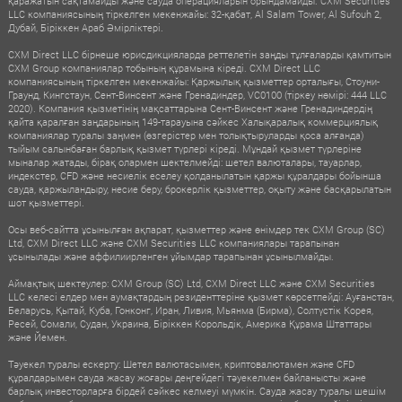
қаражатын сақтамайды және сауда операцияларын орындамайды. CXM Securities
LLC компаниясының тіркелген мекенжайы: 32-қабат, Al Salam Tower, Al Sufouh 2,
Дубай, Біріккен Араб Әмірліктері.
CXM Direct LLC бірнеше юрисдикцияларда реттелетін заңды тұлғаларды қамтитын
CXM Group компаниялар тобының құрамына кіреді. CXM Direct LLC
компаниясының тіркелген мекенжайы: Қаржылық қызметтер орталығы, Стоуни-
Граунд, Кингстаун, Сент-Винсент және Гренадиндер, VC0100 (тіркеу нөмірі: 444 LLC
2020). Компания қызметінің мақсаттарына Сент-Винсент және Гренадиндердің
қайта қаралған заңдарының 149-тарауына сәйкес Халықаралық коммерциялық
компаниялар туралы заңмен (өзгерістер мен толықтыруларды қоса алғанда)
тыйым салынбаған барлық қызмет түрлері кіреді. Мұндай қызмет түрлеріне
мыналар жатады, бірақ олармен шектелмейді: шетел валюталары, тауарлар,
индекстер, CFD және несиелік еселеу қолданылатын қаржы құралдары бойынша
сауда, қаржыландыру, несие беру, брокерлік қызметтер, оқыту және басқарылатын
шот қызметтері.
Осы веб-сайтта ұсынылған ақпарат, қызметтер және өнімдер тек CXM Group (SC)
Ltd, CXM Direct LLC және CXM Securities LLC компаниялары тарапынан
ұсынылады және аффилиирленген ұйымдар тарапынан ұсынылмайды.
Аймақтық шектеулер: CXM Group (SC) Ltd, CXM Direct LLC және CXM Securities
LLC келесі елдер мен аумақтардың резиденттеріне қызмет көрсетпейді: Ауғанстан,
Беларусь, Қытай, Куба, Гонконг, Иран, Ливия, Мьянма (Бирма), Солтүстік Корея,
Ресей, Сомали, Судан, Украина, Біріккен Корольдік, Америка Құрама Штаттары
және Йемен.
Тәуекел туралы ескерту: Шетел валютасымен, криптовалютамен және CFD
құралдарымен сауда жасау жоғары деңгейдегі тәуекелмен байланысты және
барлық инвесторларға бірдей сәйкес келмеуі мүмкін. Сауда жасау туралы шешім