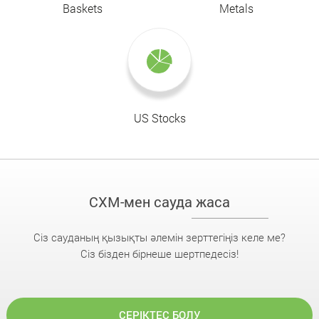
Baskets
Metals
US Stocks
CXM-мен сауда жаса
Сіз сауданың қызықты әлемін зерттегіңіз келе ме?
Сіз бізден бірнеше шертпедесіз!
СЕРІКТЕС БОЛУ