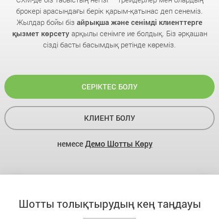
брокері арасындағы берік қарым-қатынас деп сенеміз.
Жылдар бойы біз
айрықша және сенімді клиенттерге
қызмет көрсету
арқылы сенімге ие болдық. Біз әрқашан
сізді басты басымдық ретінде көреміз.
СЕРІКТЕС БОЛУ
КЛИЕНТ БОЛУ
немесе
Демо Шотты Көру
Шотты толықтырудың кең таңдауы