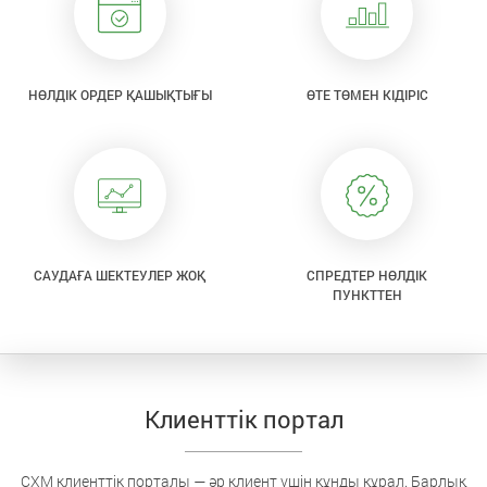
НӨЛДІК ОРДЕР ҚАШЫҚТЫҒЫ
ӨТЕ ТӨМЕН КІДІРІС
САУДАҒА ШЕКТЕУЛЕР ЖОҚ
СПРЕДТЕР НӨЛДІК
ПУНКТТЕН
Клиенттік портал
CXM клиенттік порталы — әр клиент үшін құнды құрал. Барлық