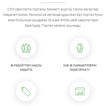
CXM серіктестік порталы бизнесті жүргізу тәсілін өзгертеді.
Марапатталған технология негізінде құрылған бұл портал бүкіл
әлем бойынша мыңдаған IB және White Label серіктестерін
біріктіреді. Портал келесіні ұсынады:
IB РЕБЕЙТТЕРІ НАҚТЫ
SUB-IB ПАРАМЕТРЛЕРІН
УАҚЫТТА
ОҢАЙ ОРНАТУ