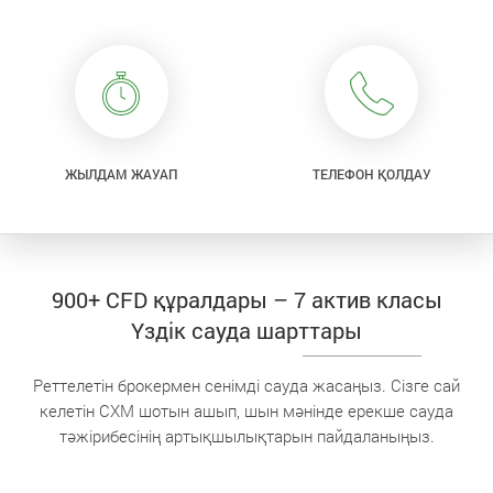
ЖЫЛДАМ ЖАУАП
ТЕЛЕФОН ҚОЛДАУ
900+ CFD құралдары – 7 актив класы
Үздік сауда шарттары
Реттелетін брокермен сенімді сауда жасаңыз. Сізге сай
келетін CXM шотын ашып, шын мәнінде ерекше сауда
тәжірибесінің артықшылықтарын пайдаланыңыз.