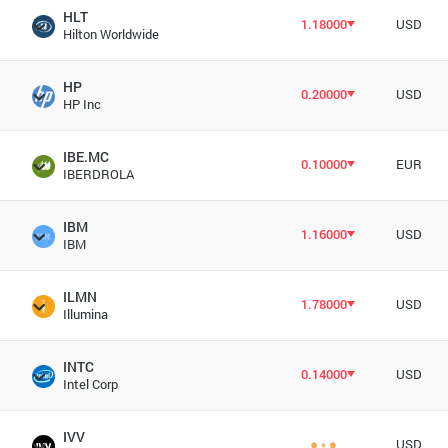
HLT
1.18000
USD
Hilton Worldwide
HP
0.20000
USD
HP Inc
IBE.MC
0.10000
EUR
IBERDROLA
IBM
1.16000
USD
IBM
ILMN
1.78000
USD
Illumina
INTC
0.14000
USD
Intel Corp
IVV
USD