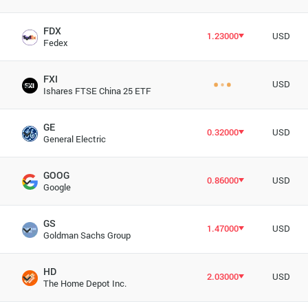
FDX
1.23000
USD
Fedex
FXI
USD
Ishares FTSE China 25 ETF
GE
0.32000
USD
General Electric
GOOG
0.86000
USD
Google
GS
1.47000
USD
Goldman Sachs Group
HD
2.03000
USD
The Home Depot Inc.