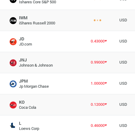
Ishares Core S&P 500
IWM
USD
iShares Russell 2000
JD
0.43000
USD
JD.com
JNJ
0.99000
USD
Johnson & Johnson
JPM
1.00000
USD
Jp Morgan Chase
KO
0.12000
USD
Coca Cola
L
0.46000
USD
Loews Corp