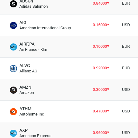
ADSGn
0.84000
EUR
Adidas Salomon
AIG
0.16000
USD
American International Group
AIRF.PA
0.10000
EUR
Air France - Klm
ALVG
0.92000
EUR
Allianz AG
AMZN
0.30000
USD
Amazon
ATHM
0.47000
USD
Autohome Inc
AXP
0.96000
USD
American Express