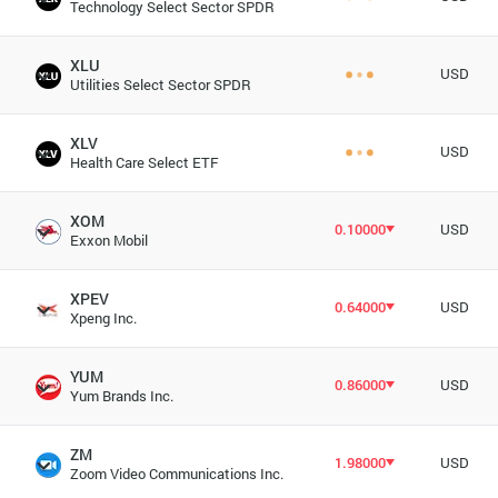
Technology Select Sector SPDR
XLU
USD
Utilities Select Sector SPDR
XLV
USD
Health Care Select ETF
XOM
0.10000
USD
Exxon Mobil
XPEV
0.64000
USD
Xpeng Inc.
YUM
0.86000
USD
Yum Brands Inc.
ZM
1.98000
USD
Zoom Video Communications Inc.