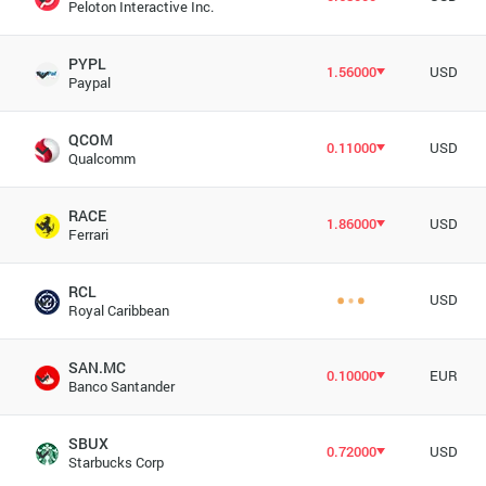
Peloton Interactive Inc.
PYPL
1.56000
USD
Paypal
QCOM
0.11000
USD
Qualcomm
RACE
1.86000
USD
Ferrari
RCL
USD
Royal Caribbean
SAN.MC
0.10000
EUR
Banco Santander
SBUX
0.72000
USD
Starbucks Corp