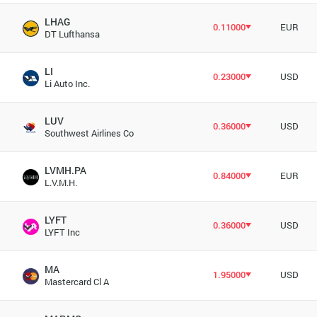
LHAG
0.11000
EUR
DT Lufthansa
LI
0.23000
USD
Li Auto Inc.
LUV
0.36000
USD
Southwest Airlines Co
LVMH.PA
0.84000
EUR
L.V.M.H.
LYFT
0.36000
USD
LYFT Inc
MA
1.95000
USD
Mastercard Cl A