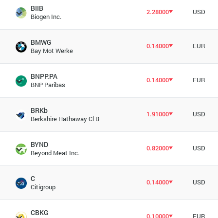
BIIB
2.28000
USD
Biogen Inc.
BMWG
0.14000
EUR
Bay Mot Werke
BNPP.PA
0.14000
EUR
BNP Paribas
BRKb
1.91000
USD
Berkshire Hathaway Cl B
BYND
0.82000
USD
Beyond Meat Inc.
C
0.14000
USD
Citigroup
CBKG
0.10000
EUR