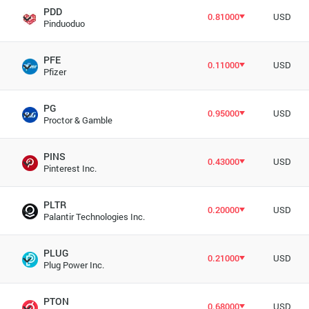
PDD
0.81000
USD
Pinduoduo
PFE
0.11000
USD
Pfizer
PG
0.95000
USD
Proctor & Gamble
PINS
0.43000
USD
Pinterest Inc.
PLTR
0.20000
USD
Palantir Technologies Inc.
PLUG
0.21000
USD
Plug Power Inc.
PTON
0.68000
USD