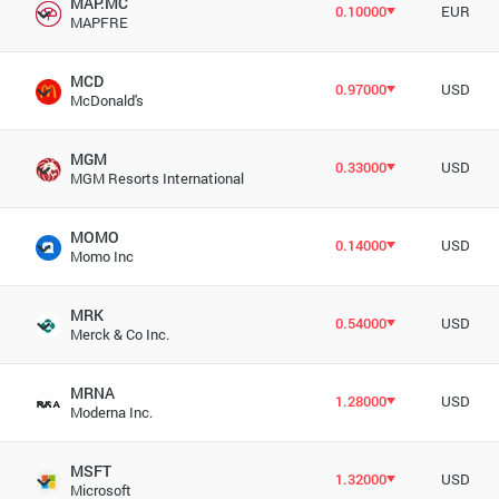
MAP.MC
0.10000
EUR
MAPFRE
MCD
0.97000
USD
McDonald's
MGM
0.33000
USD
MGM Resorts International
MOMO
0.14000
USD
Momo Inc
MRK
0.54000
USD
Merck & Co Inc.
MRNA
1.28000
USD
Moderna Inc.
MSFT
1.32000
USD
Microsoft