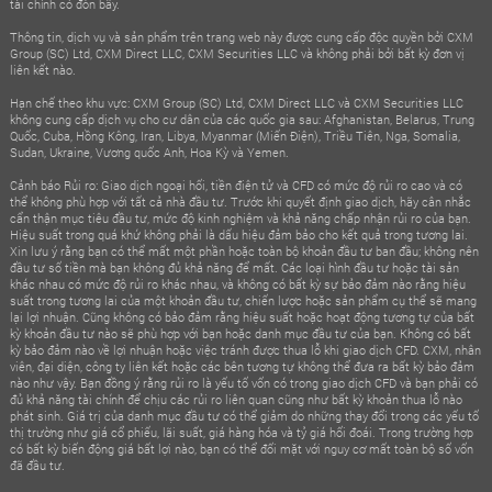
tài chính có đòn bẩy.
Thông tin, dịch vụ và sản phẩm trên trang web này được cung cấp độc quyền bởi CXM
Group (SC) Ltd, CXM Direct LLC, CXM Securities LLC và không phải bởi bất kỳ đơn vị
liên kết nào.
Hạn chế theo khu vực: CXM Group (SC) Ltd, CXM Direct LLC và CXM Securities LLC
không cung cấp dịch vụ cho cư dân của các quốc gia sau: Afghanistan, Belarus, Trung
Quốc, Cuba, Hồng Kông, Iran, Libya, Myanmar (Miến Điện), Triều Tiên, Nga, Somalia,
Sudan, Ukraine, Vương quốc Anh, Hoa Kỳ và Yemen.
Cảnh báo Rủi ro: Giao dịch ngoại hối, tiền điện tử và CFD có mức độ rủi ro cao và có
thể không phù hợp với tất cả nhà đầu tư. Trước khi quyết định giao dịch, hãy cân nhắc
cẩn thận mục tiêu đầu tư, mức độ kinh nghiệm và khả năng chấp nhận rủi ro của bạn.
Hiệu suất trong quá khứ không phải là dấu hiệu đảm bảo cho kết quả trong tương lai.
Xin lưu ý rằng bạn có thể mất một phần hoặc toàn bộ khoản đầu tư ban đầu; không nên
đầu tư số tiền mà bạn không đủ khả năng để mất. Các loại hình đầu tư hoặc tài sản
khác nhau có mức độ rủi ro khác nhau, và không có bất kỳ sự bảo đảm nào rằng hiệu
suất trong tương lai của một khoản đầu tư, chiến lược hoặc sản phẩm cụ thể sẽ mang
lại lợi nhuận. Cũng không có bảo đảm rằng hiệu suất hoặc hoạt động tương tự của bất
kỳ khoản đầu tư nào sẽ phù hợp với bạn hoặc danh mục đầu tư của bạn. Không có bất
kỳ bảo đảm nào về lợi nhuận hoặc việc tránh được thua lỗ khi giao dịch CFD. CXM, nhân
viên, đại diện, công ty liên kết hoặc các bên tương tự không thể đưa ra bất kỳ bảo đảm
nào như vậy. Bạn đồng ý rằng rủi ro là yếu tố vốn có trong giao dịch CFD và bạn phải có
đủ khả năng tài chính để chịu các rủi ro liên quan cũng như bất kỳ khoản thua lỗ nào
phát sinh. Giá trị của danh mục đầu tư có thể giảm do những thay đổi trong các yếu tố
thị trường như giá cổ phiếu, lãi suất, giá hàng hóa và tỷ giá hối đoái. Trong trường hợp
có bất kỳ biến động giá bất lợi nào, bạn có thể đối mặt với nguy cơ mất toàn bộ số vốn
đã đầu tư.