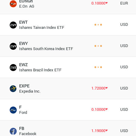
EONGn
0.10000
EUR
E.On AG
EWT
USD
Ishares Taiwan Index ETF
EWY
USD
Ishares South Korea Index ETF
EWZ
USD
Ishares Brazil Index ETF
EXPE
1.72000
USD
Expedia Inc.
F
0.10000
USD
Ford
FB
1.19000
USD
Facebook