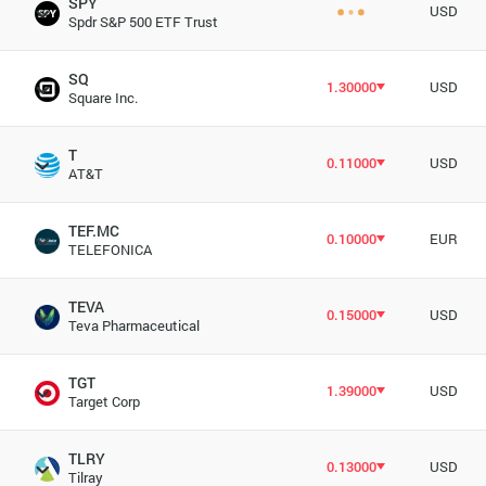
SPY
USD
Spdr S&P 500 ETF Trust
SQ
1.30000
USD
Square Inc.
T
0.11000
USD
AT&T
TEF.MC
0.10000
EUR
TELEFONICA
TEVA
0.15000
USD
Teva Pharmaceutical
TGT
1.39000
USD
Target Corp
TLRY
0.13000
USD
Tilray