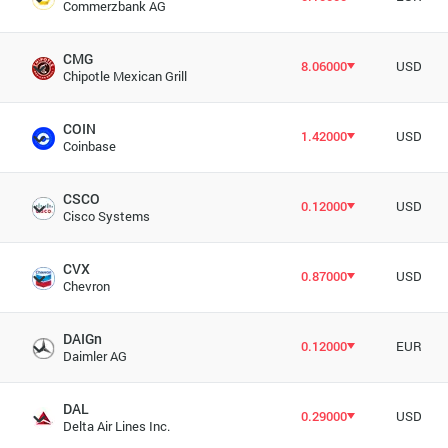
Commerzbank AG
CMG
8.06000
USD
Chipotle Mexican Grill
COIN
1.42000
USD
Coinbase
CSCO
0.12000
USD
Cisco Systems
CVX
0.87000
USD
Chevron
DAIGn
0.12000
EUR
Daimler AG
DAL
0.29000
USD
Delta Air Lines Inc.