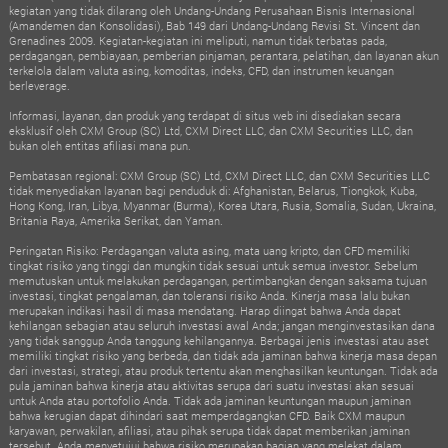
kegiatan yang tidak dilarang oleh Undang-Undang Perusahaan Bisnis Internasional
(Amandemen dan Konsolidasi), Bab 149 dari Undang-Undang Revisi St. Vincent dan
Grenadines 2009. Kegiatan-kegiatan ini meliputi, namun tidak terbatas pada,
perdagangan, pembiayaan, pemberian pinjaman, perantara, pelatihan, dan layanan akun
terkelola dalam valuta asing, komoditas, indeks, CFD, dan instrumen keuangan
berleverage.
Informasi, layanan, dan produk yang terdapat di situs web ini disediakan secara
eksklusif oleh CXM Group (SC) Ltd, CXM Direct LLC, dan CXM Securities LLC, dan
bukan oleh entitas afiliasi mana pun.
Pembatasan regional: CXM Group (SC) Ltd, CXM Direct LLC, dan CXM Securities LLC
tidak menyediakan layanan bagi penduduk di: Afghanistan, Belarus, Tiongkok, Kuba,
Hong Kong, Iran, Libya, Myanmar (Burma), Korea Utara, Rusia, Somalia, Sudan, Ukraina,
Britania Raya, Amerika Serikat, dan Yaman.
Peringatan Risiko: Perdagangan valuta asing, mata uang kripto, dan CFD memiliki
tingkat risiko yang tinggi dan mungkin tidak sesuai untuk semua investor. Sebelum
memutuskan untuk melakukan perdagangan, pertimbangkan dengan saksama tujuan
investasi, tingkat pengalaman, dan toleransi risiko Anda. Kinerja masa lalu bukan
merupakan indikasi hasil di masa mendatang. Harap diingat bahwa Anda dapat
kehilangan sebagian atau seluruh investasi awal Anda; jangan menginvestasikan dana
yang tidak sanggup Anda tanggung kehilangannya. Berbagai jenis investasi atau aset
memiliki tingkat risiko yang berbeda, dan tidak ada jaminan bahwa kinerja masa depan
dari investasi, strategi, atau produk tertentu akan menghasilkan keuntungan. Tidak ada
pula jaminan bahwa kinerja atau aktivitas serupa dari suatu investasi akan sesuai
untuk Anda atau portofolio Anda. Tidak ada jaminan keuntungan maupun jaminan
bahwa kerugian dapat dihindari saat memperdagangkan CFD. Baik CXM maupun
karyawan, perwakilan, afiliasi, atau pihak serupa tidak dapat memberikan jaminan
tersebut. Anda menyetujui bahwa risiko merupakan bagian yang melekat dalam