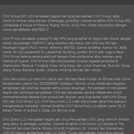
CXM Group (SC) Ltd merupakan bagian dari grup perusahaan CXM Group, yang
memiliki entitas yang diawasi di berbagai yurisdiksi. Alamat terdaftar CXM Group (SC)
Ltd berada di House of Francis, Ruang 101(A), Ile Du Port, Mahe, Seychelles (dengan
nomor pendaftaran 8437923-1)
CXM Prime Ltd adalah pialang FX dan CFD yang terdaftar di Inggris dan Wales, dengan
nomor perusahaan 13407617, yang disahkan dan diatur oleh Otoritas Perilaku
Keuangan Inggris (FCA), nomor referensi 966753. Alamat terdaftar: Kantor No. 3043,
Lantai 30, 122 Leadenhall St, Leadenhall Building, London, ECV3 4AB, Inggris Raya.
CXM Prime bekerja secara eksklusif dengan klien profesional atau rekanan yang
memenuhi syarat. CXM Prime tidak menyediakan layanan kepada penduduk di:
Afghanistan, Belarus, Tiongkok, Kuba, Hong Kong, Iran, Libya, Myanmar (Burma), Korea
Utara, Rusia, Somalia, Sudan, Ukraina, Amerika Serikat, dan Yaman.
CXM Securities LLC memiliki lisensi dari Otoritas Pasar Modal Uni Emirat Arab (CMA)
berdasarkan Lisensi No. 20200000267 (Kategori Kelima) untuk melakukan kegiatan
pengenalan dan promosi layanan serta produk keuangan. Perusahaan ini merupakan
bagian dari kelompok perusahaan CXM dan beroperasi secara independen untuk
memperkenalkan kepada klien produk dan layanan yang ditawarkan oleh CXM Group
(SC) dan CXM Direct LLC. CXM Securities LLC tidak menyimpan dana klien ataupun
mengeksekusi transaksi. Alamat terdaftar CXM Securities LLC adalah Lantai 32, Al
Salam Tower, Al Sufouh 2, Dubai, Uni Emirat Arab.
CXM Direct LLC merupakan bagian dari Grup Perusahaan CXM, yang memiliki entitas
yang diatur di berbagai yurisdiksi. Alamat terdaftar CXM Direct LLC berada di The
Financial Services Centre, Stoney Ground, Kingstown, St. Vincent dan Grenadines,
VC0100 (nomor pendaftaran 444 LLC 2020). Tujuan perusahaan mencakup semua